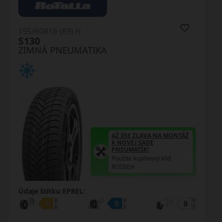
195/60R16C (99) H
LL01 Snowlink
ZIMNÁ PNEUMATIKA
AŽ 35€ ZĽAVA NA MONTÁŽ
K NOVEJ SADE
PNEUMATÍK!
Použite kupónový kód
ROZBEH
Údaje štítku EPREL: