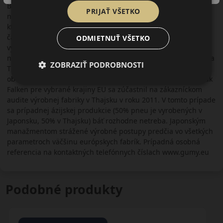
Bridgestone, Dunlop, Pirelli.., avšak za cenu o kategóriu
PRIJAŤ VŠETKO
nižšiu. Obľúbená je najmä u dynamickejších vodičov na
ktorých sa primárne orientuje. Vďaka rozmerovej škále sa
často používa aj u tuningových áut. V kategórii
ODMIETNUŤ VŠETKO
vysokovýkonných športových áut, luxusných limuzín a SUV je
najlepšou voľbou. Pneumatiky Falken sa vyrábajú v Japonsku a
ZOBRAZIŤ PODROBNOSTI
Thajsku. Tím spoločnosti AKH Slovakia s.r.o. (prevádzkovateľ
obchodného portálu www.gumy.eu) ako importéra pneumatík
Falken pre vybrané krajiny EU sa zúčastnil na zákazníckom
audite výrobnej fabriky v Thajsku v roku 2011. V tomto prípade
sa prípadnej ázijskej produkcie (50% pneu je vyrobených v
Japonsku, 50% v Thajsku) báť rozhodne netreba. Japonským
manažmentom strážené výrobné postupy predčia vo všetkých
parametroch väčšinu európskych fabrík. Prípadná osobná
referencia na kontaktných telefónnych číslach www.gumy.eu
Podobné produkty