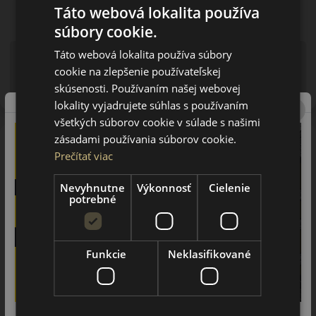
Táto webová lokalita používa
súbory cookie.
Táto webová lokalita používa súbory
Upozornenie! Hodnoty na štítku sú len informatívneho
charakteru. Môžu byť dodané pneumatiky aj s EU štítkami v
cookie na zlepšenie používateľskej
zmysle doposiaľ platnej (predchádzajúcej) legislatívy.
skúsenosti. Používaním našej webovej
lokality vyjadrujete súhlas s používaním
všetkých súborov cookie v súlade s našimi
zásadami používania súborov cookie.
O značke
Prečítať viac
Falken
Spoločnosť Falken bola založená v roku 1983 japonským
Nevyhnutne
Výkonnosť
Cielenie
koncernom Sumitomo. Koncern do ktorého patrí aj značka
potrebné
Falken vyrába v rovnakej továrni a na rovnakej linke aj
pneumatiky Dunlop. Predchodcom značky Falken bola značka
Ohtsu, ktorá si vydobila významné postavenie na trhu
severnej Ameriky a Japonska. Vďaka využitiu najmodernejších
Funkcie
Neklasifikované
technológií a povestnej japonskej precíznosti získate za cenu
pneumatiky stredného segmentu produkt prémiovej kvality a
výkonu. Vďaka výsledkom japonského výskumu a vývoja sú
súpermi týchto pneumatík prémiové značky ako Michelin,