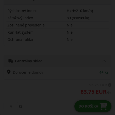
Rýchlostný index
H (H=210 km/h)
Záťažový index
89 (89=580kg)
Zosilnené prevedenie
Nie
RunFlat systém
Nie
Ochrana ráfika
Nie
19560R16HHS02
Centrálny sklad
Doručenie domov
4+ ks
95.25 EUR
83.75 EUR
/ks
ks
DO KOŠÍKA