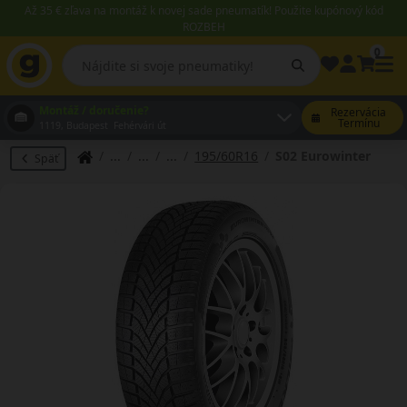
Až 35 € zľava na montáž k novej sade pneumatík! Použite kupónový kód
ROZBEH
0
Montáž / doručenie?
Rezervácia
Termínu
1119, Budapest Fehérvári út
195/60R16
S02 Eurowinter
Späť