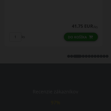
53.25 EUR
s
/ks
ks
DO KOŠÍKA
Recenzie zákazníkov
97%