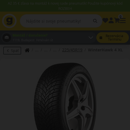
Až 35 € zľava na montáž k novej sade pneumatík! Použite kupónový kód
ROZBEH
0
Montáž / doručenie?
Rezervácia
Termínu
1119, Budapest Fehérvári út
225/45R19
WinterHawk 4 XL
Späť