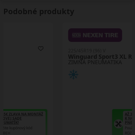
Podobné produkty
225/45R19 (96) V
Winguard Sport3 XL RPB
ZIMNÁ PNEUMATIKA
AŽ 35€ ZĽAVA NA MONTÁŽ
K NOVEJ SADE
PNEUMATÍK!
Použite kupónový kód
ROZBEH