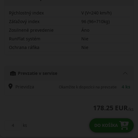
Rýchlostný index
V (V=240 km/h)
Záťažový index
96 (96=710kg)
Zosilnené prevedenie
Áno
RunFlat systém
Nie
Ochrana ráfika
Nie
22545R19VWH4X
Prevzatie v servise
Prievidza
4 ks
Okamžite k dispozícii na prevzatie
178.25 EUR
/ks
ks
DO KOŠÍKA