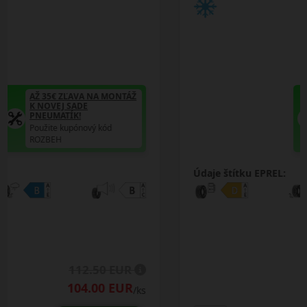
AŽ 35€ ZĽAVA NA MONTÁŽ
K NOVEJ SADE
PNEUMATÍK!
Použite kupónový kód
ROZBEH
Údaje štítku EPREL:
124.00 EUR
107.25 EUR
/ks