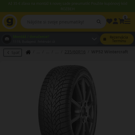
Až 35 € zľava na montáž k novej sade pneumatík! Použite kupónový kód
ROZBEH
0
Montáž / doručenie?
Rezervácia
Termínu
1119, Budapest Fehérvári út
235/60R16
WP52 Wintercraft
Späť