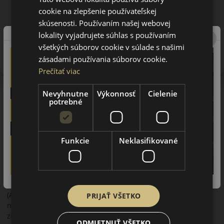
cookie na zlepšenie používateľskej
skúsenosti. Používaním našej webovej
lokality vyjadrujete súhlas s používaním
Upozornenie! Hodnoty na štítku sú len informatívneho
charakteru. Môžu byť dodané pneumatiky aj s EU štítkami v
všetkých súborov cookie v súlade s našimi
zmysle doposiaľ platnej (predchádzajúcej) legislatívy.
zásadami používania súborov cookie.
Prečítať viac
Nevyhnutne
Výkonnosť
Cielenie
O značke
potrebné
Kumho
Kumho Tires je najväčším priemyselným konglomerátom
Južnej Kórei. Je to výrobca pneumatík Kumho, Samyang,
Funkcie
Neklasifikované
Marshal. Ich produkty sú známe hlavne v zaoceánskej oblasti,
kde sa montujú ako prvovýbava na mnohé vozidlá, ale aj
mnoho európskych výrobcov (Smart-Mercedes, Volkswagen),
ktorí obľubujú tieto pneumatiky kvôli výbornej kvalite a
dostupnej cene. V Ázii, v Severnej Amerike a v Európe
(Anglicko) má výrobca výskumné strediská a v Nemecku sa
PRIJAŤ VŠETKO
nachádza vývojové stredisko. S výrobou pneumatík začala
značka Kumho v roku 1950 a pomerne rýchlo vybudovala
ODMIETNUŤ VŠETKO