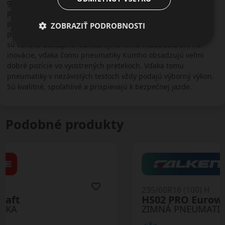
globálnu sieť. Aktívne sa zúčastňuje na automobilových
pretekoch ako sponzor alebo ako dodávateľ okruhových
pneumatík. Výrobky firmy Kumho sú obľúbené aj v kruhoch
ZOBRAZIŤ PODROBNOSTI
pretekárov vďaka výbornej cene. Pneumatiky na osobné autá
sú cenovo dostupné. Samozrejme firma nezabudla ani na
inovácie, vďaka čomu pneumatiky Kumho obsadzujú veľmi
dobré pozície vo vyostrených pretekoch. Vďaka tomu
pneumatiky v nezávislých testoch vždy podajú výborný výkon.
Sú kvalitné, spoľahlivé a prispievajú k bezpečnej jazde.
Podobné produkty
235/60R16 (100) H
HS02 PRO Eurowinter
ZIMNÁ PNEUMATIKA