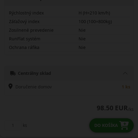
Rýchlostný index
H (H=210 km/h)
Záťažový index
100 (100=800kg)
Zosilnené prevedenie
Nie
RunFlat systém
Nie
Ochrana ráfika
Nie
23560R16HWP52
Centrálny sklad
Doručenie domov
1 ks
98.50 EUR
/ks
ks
DO KOŠÍKA