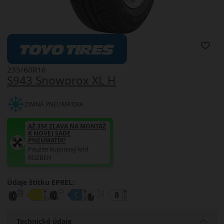
235/60R16
S943 Snowprox XL H
ZIMNÁ PNEUMATIKA
AŽ 35€ ZĽAVA NA MONTÁŽ
K NOVEJ SADE
PNEUMATÍK!
Použite kupónový kód
ROZBEH
Údaje štítku EPREL:
Technické údaje