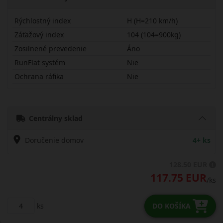
Rýchlostný index
H (H=210 km/h)
Záťažový index
104 (104=900kg)
Zosilnené prevedenie
Áno
RunFlat systém
Nie
Ochrana ráfika
Nie
23560R16HS943X
Centrálny sklad
Doručenie domov
4+ ks
128.50 EUR
117.75 EUR
/ks
ks
DO KOŠÍKA