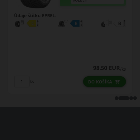
ROZBEH
Údaje štítku EPREL:
107.
8.50 EUR
100.
/ks
ks
KOŠÍKA
DO KO