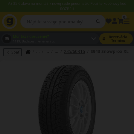
Až 35 € zľava na montáž k novej sade pneumatík! Použite kupónový kód
ROZBEH
0
Montáž / doručenie?
Rezervácia
Termínu
1119, Budapest Fehérvári út
235/60R16
S943 Snowprox XL
Späť