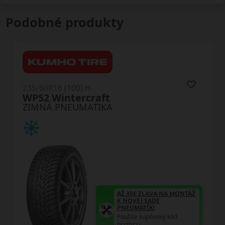
Podobné produkty
235/60R16 (100) H
HS02 PRO Eurowinter
ZIMNÁ PNEUMATIKA
VA NA MONTÁŽ
AŽ 35€ ZĽAVA 
DE
K NOVEJ SADE
PNEUMATÍK!
nový kód
Použite kupónový