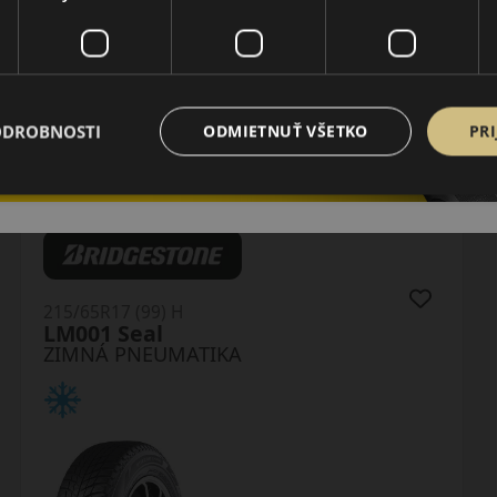
ODROBNOSTI
ODMIETNUŤ VŠETKO
PRI
215/65R17 (99) H
LM001 Seal
ZIMNÁ PNEUMATIKA