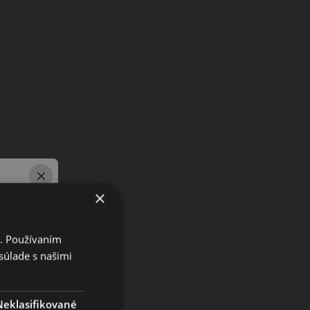
×
i. Používaním
súlade s našimi
Neklasifikované