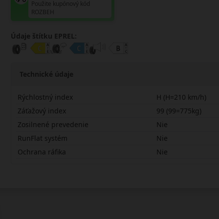
Použite kupónový kód
ROZBEH
Údaje štítku EPREL:
Technické údaje
Rýchlostný index
H (H=210 km/h)
Záťažový index
99 (99=775kg)
Zosilnené prevedenie
Nie
RunFlat systém
Nie
Ochrana ráfika
Nie
21565R17HSV55