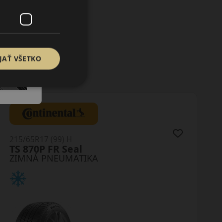
JAŤ VŠETKO
215/65R17 (99) H
TS 870P FR Seal
ZIMNÁ PNEUMATIKA