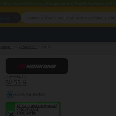
€ zľava na montáž k novej sade pneumatík! Použite kupónový kód
est, Fehérvári út
Nankang
215/65R17
SV-55
215/65R17
SV-55 H
ZIMNÁ PNEUMATIKA
AŽ 35€ ZĽAVA NA MONTÁŽ
K NOVEJ SADE
PNEUMATÍK!