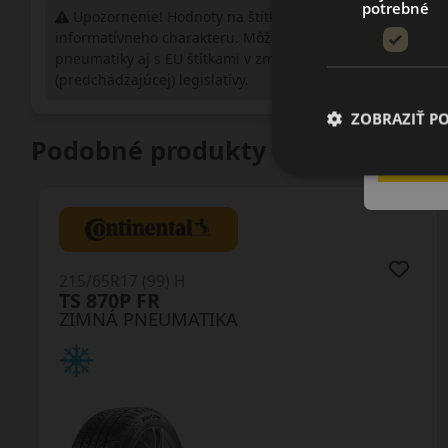
potrebné
Upozornenie! Hodnoty na štítku sú len
informatívneho charakteru. Môžu byť dodané
pneumatiky aj s EU štítkami v zmysle doposiaľ platnej
(predchádzajúcej) legislatívy.
ZOBRAZIŤ P
Podobné produkty
215/65R17 (99) H
TS 870P FR
ZIMNÁ PNEUMATIKA