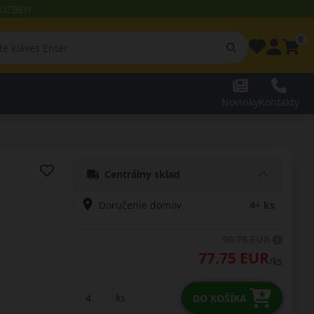
 ROZBEH
0
Novinky
Kontakty
Centrálny sklad
Doručenie domov
4+ ks
90.75 EUR
77.75 EUR
/ks
ks
DO KOŠÍKA