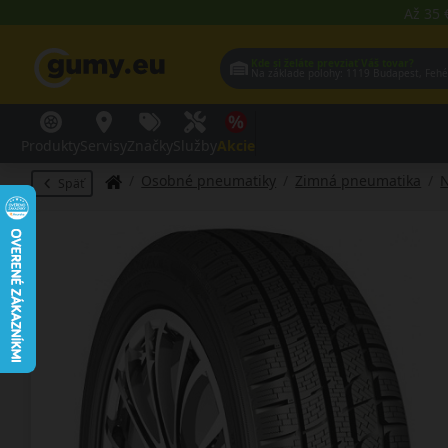
Až 35 
Kde si želáte prevziať Váš tovar?
Na základe polohy:
1119 Budap
Produkty
Servisy
Značky
Služby
Akcie
Osobné pneumatiky
Zimná pneumatika
Späť