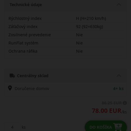
Technické údaje
Rýchlostný index
H (H=210 km/h)
Záťažový index
92 (92=630kg)
Zosilnené prevedenie
Nie
RunFlat systém
Nie
Ochrana ráfika
Nie
20560R16HWGSK
Centrálny sklad
Doručenie domov
4+ ks
86.25 EUR
78.00 EUR
/ks
ks
DO KOŠÍKA