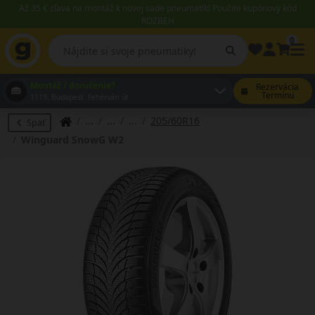
Až 35 € zľava na montáž k novej sade pneumatík! Použite kupónový kód
ROZBEH
0
Montáž / doručenie?
Rezervácia
Termínu
1119, Budapest Fehérvári út
205/60R16
Späť
Winguard SnowG W2