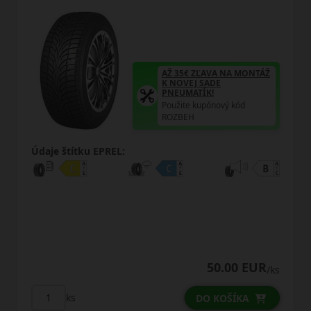
€ ZĽAVA NA MONTÁŽ
AŽ 35€ Z
EJ SADE
K NOVEJ 
MATÍK!
PNEUMAT
e kupónový kód
Použite k
EH
ROZBEH
Údaje štítku EPREL:
50.00 EUR
/ks
ks
DO KOŠÍKA
D