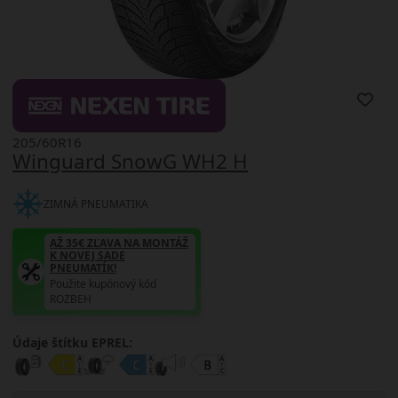
205/60R16
Winguard SnowG WH2 H
ZIMNÁ PNEUMATIKA
AŽ 35€ ZĽAVA NA MONTÁŽ
K NOVEJ SADE
PNEUMATÍK!
Použite kupónový kód
ROZBEH
Údaje štítku EPREL: