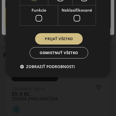
Funkcie
Neklasifikované
Upozornenie! Hodnoty na štítku sú len informatívneho
charakteru. Môžu byť dodané pneumatiky aj s EU štítkami v
zmysle doposiaľ platnej (predchádzajúcej) legislatívy.
PRIJAŤ VŠETKO
ODMIETNUŤ VŠETKO
Podobné produkty
ZOBRAZIŤ PODROBNOSTI
205/60R16 (96) H
NW211 XL
ZIMNÁ PNEUMATIKA