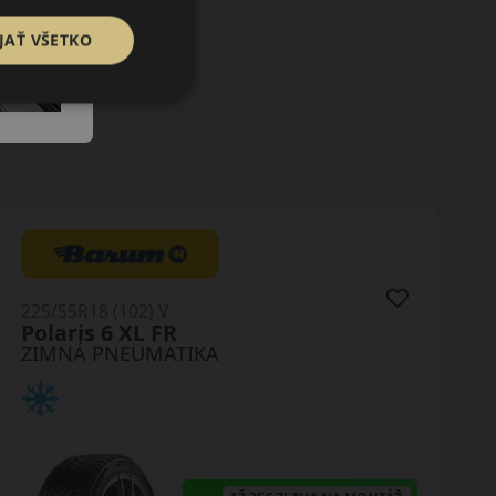
JAŤ VŠETKO
225/55R18 (102) V
Powergy 2 Winter XL
ZIMNÁ PNEUMATIKA