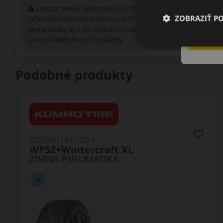
Upozornenie! Hodnoty na štítku sú len
ZOBRAZIŤ P
informatívneho charakteru. Môžu byť dodané
pneumatiky aj s EU štítkami v zmysle doposiaľ platnej
(predchádzajúcej) legislatívy.
Podobné produkty
225/55R18 (102) V
S944 Observe SUV XL
ZIMNÁ PNEUMATIKA