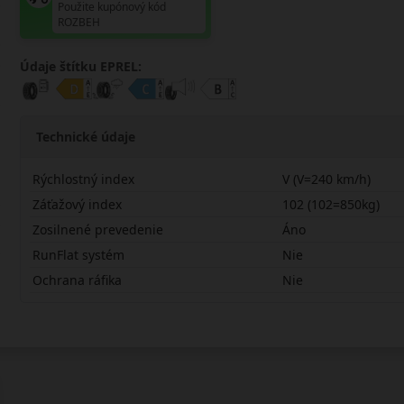
Použite kupónový kód
ROZBEH
Údaje štítku EPREL:
Technické údaje
Rýchlostný index
V (V=240 km/h)
Záťažový index
102 (102=850kg)
Zosilnené prevedenie
Áno
RunFlat systém
Nie
Ochrana ráfika
Nie
22555R18VOW31AX