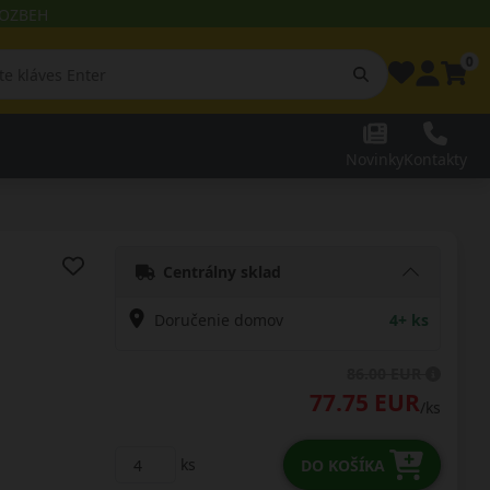
 ROZBEH
0
Novinky
Kontakty
Centrálny sklad
Doručenie domov
4+ ks
86.00 EUR
77.75 EUR
/ks
ks
DO KOŠÍKA