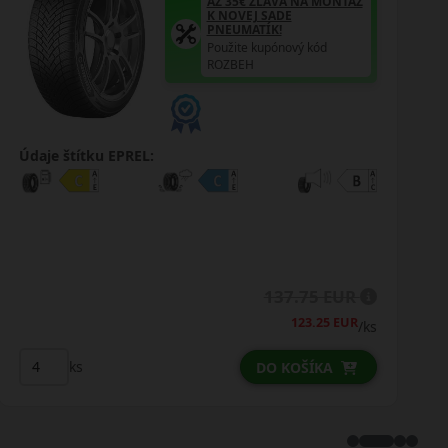
AŽ 35€ ZĽAVA NA MONTÁŽ
K NOVEJ SADE
PNEUMATÍK!
Použite kupónový kód
ROZBEH
Údaje štítku EPREL:
166.00 EUR
152.50 EUR
/ks
ks
DO KOŠÍKA