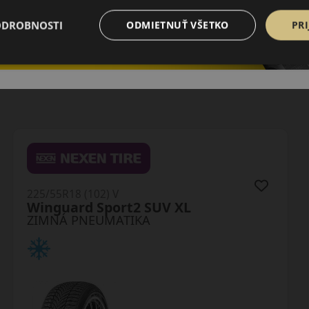
ODROBNOSTI
ODMIETNUŤ VŠETKO
PRI
225/55R18 (102) V
WinterHawk 4 XL
ZIMNÁ PNEUMATIKA