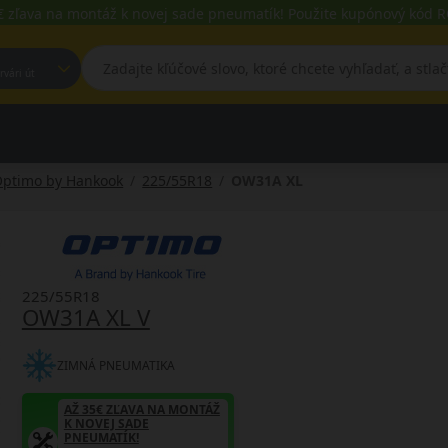
€ zľava na montáž k novej sade pneumatík! Použite kupónový kód
est, Fehérvári út
ptimo by Hankook
225/55R18
OW31A XL
225/55R18
OW31A XL V
ZIMNÁ PNEUMATIKA
AŽ 35€ ZĽAVA NA MONTÁŽ
K NOVEJ SADE
PNEUMATÍK!