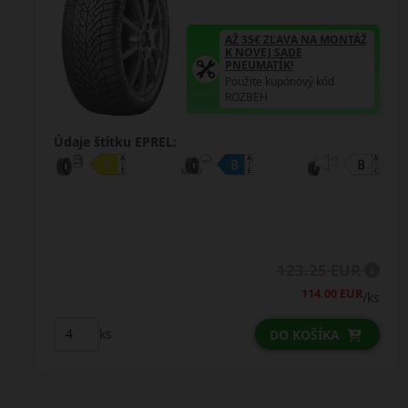
AŽ 35€ ZĽAVA NA MONTÁŽ
K NOVEJ SADE
PNEUMATÍK!
Použite kupónový kód
ROZBEH
Údaje štítku EPREL:
143.50 EUR
131.50 EUR
/ks
ks
DO KOŠÍKA