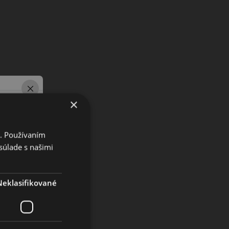
×
i. Používaním
súlade s našimi
Neklasifikované