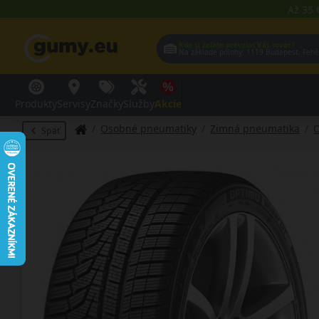
Až 35 
Kde si želáte prevziať Váš tovar?
Na základe polohy:
1119 Budap
Produkty
Servisy
Značky
Služby
Akcie
Osobné pneumatiky
Zimná pneumatika
O
Späť