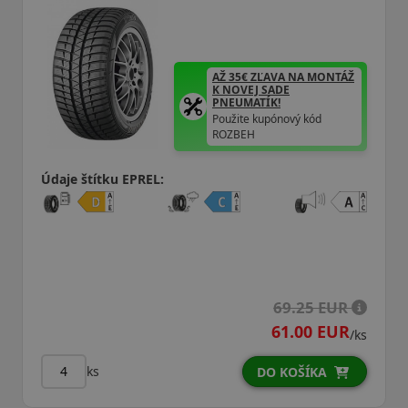
AŽ 35€ ZĽAVA NA MONTÁŽ
K NOVEJ SADE
PNEUMATÍK!
Použite kupónový kód
ROZBEH
Údaje štítku EPREL:
69.25 EUR
61.00 EUR
/ks
ks
DO KOŠÍKA