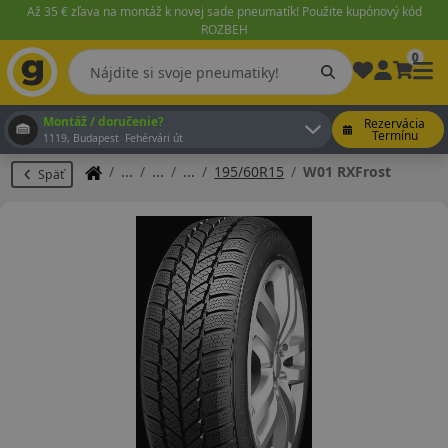
Až 35 € zľava na montáž k novej sade pneumatík! Použite kupónový kód
ROZBEH
0
Montáž / doručenie?
Rezervácia
Termínu
1119, Budapest Fehérvári út
195/60R15
W01 RXFrost
Späť