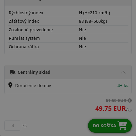
Rýchlostný index
H (H=210 km/h)
Záťažový index
88 (88=560kg)
Zosilnené prevedenie
Nie
RunFlat systém
Nie
Ochrana ráfika
Nie
19560R15HWH01
Centrálny sklad
Doručenie domov
4+ ks
61.50 EUR
49.75 EUR
/ks
ks
DO KOŠÍKA