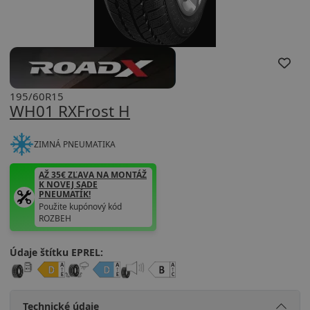
195/60R15
WH01 RXFrost H
ZIMNÁ PNEUMATIKA
AŽ 35€ ZĽAVA NA MONTÁŽ
K NOVEJ SADE
PNEUMATÍK!
Použite kupónový kód
ROZBEH
Údaje štítku EPREL:
Technické údaje