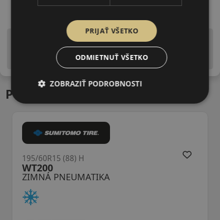
PRIJAŤ VŠETKO
Upozornenie! Hodnoty na štítku sú len informatívneho
charakteru. Môžu byť dodané pneumatiky aj s EU štítkami v
ODMIETNUŤ VŠETKO
zmysle doposiaľ platnej (predchádzajúcej) legislatívy.
ZOBRAZIŤ PODROBNOSTI
Podobné produkty
195/60R15 (88) H
WT200
ZIMNÁ PNEUMATIKA