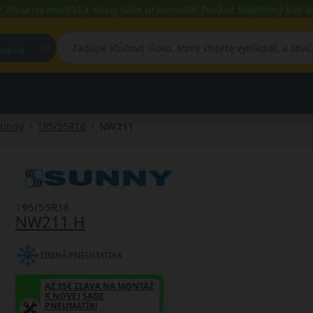
€ zľava na montáž k novej sade pneumatík! Použite kupónový kód
est, Fehérvári út
Sunny
195/55R16
NW211
195/55R16
NW211 H
ZIMNÁ PNEUMATIKA
AŽ 35€ ZĽAVA NA MONTÁŽ
K NOVEJ SADE
PNEUMATÍK!