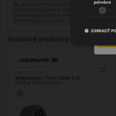
potrebné
Upozornenie! Hodnoty na štítku sú len
informatívneho charakteru. Môžu byť dodané
pneumatiky aj s EU štítkami v zmysle doposiaľ platnej
(predchádzajúcej) legislatívy.
ZOBRAZIŤ P
Podobné produkty
195/55R16 (87) H
LW31 I Fit+
ZIMNÁ PNEUMATIKA