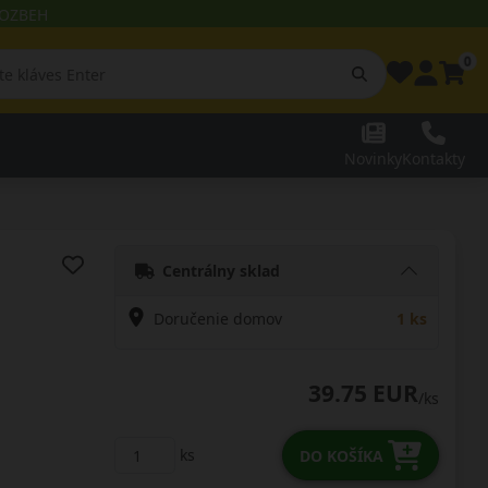
 ROZBEH
0
Novinky
Kontakty
Centrálny sklad
Doručenie domov
1 ks
39.75 EUR
/ks
ks
DO KOŠÍKA