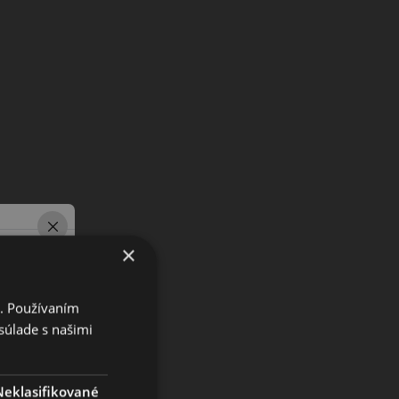
×
i. Používaním
súlade s našimi
Neklasifikované