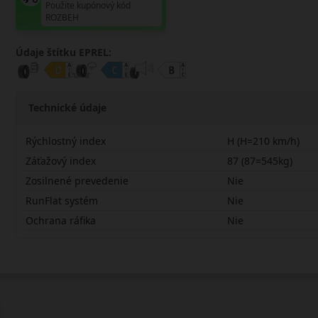
Použite kupónový kód
ROZBEH
Údaje štítku EPREL:
Technické údaje
Rýchlostný index
H (H=210 km/h)
Záťažový index
87 (87=545kg)
Zosilnené prevedenie
Nie
RunFlat systém
Nie
Ochrana ráfika
Nie
19555R16HNW211