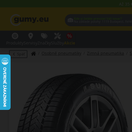
Až 35 
Kde si želáte prevziať Váš tovar?
Na základe polohy:
1119 Budap
Produkty
Servisy
Značky
Služby
Akcie
Osobné pneumatiky
Zimná pneumatika
Späť