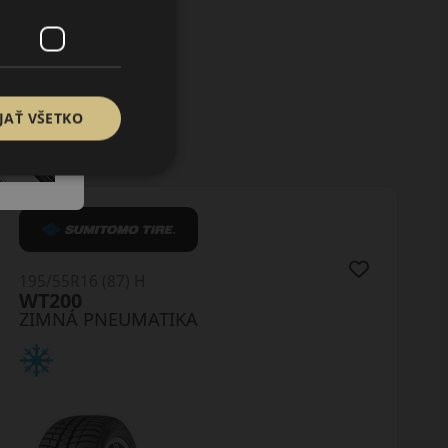
JAŤ VŠETKO
195/55R16 (91) H
MP93 Nordicca XL
ZIMNÁ PNEUMATIKA