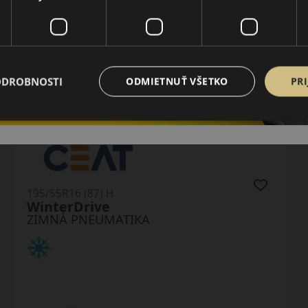
ODROBNOSTI
ODMIETNUŤ VŠETKO
PRI
195/55R16 (91) H
Winguard SnowG 3 WH21 XL
ZIMNÁ PNEUMATIKA