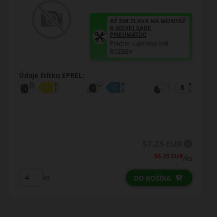
AŽ 35€ ZĽAVA NA MONTÁŽ
K NOVEJ SADE
PNEUMATÍK!
Použite kupónový kód
ROZBEH
Údaje štítku EPREL:
85.50 EUR
77.00 EUR
/ks
ks
DO KOŠÍKA