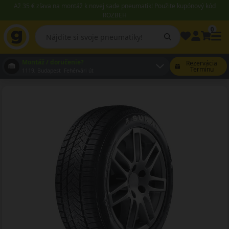
Až 35 € zľava na montáž k novej sade pneumatík! Použite kupónový kód
ROZBEH
0
Montáž / doručenie?
Rezervácia
Termínu
1119, Budapest Fehérvári út