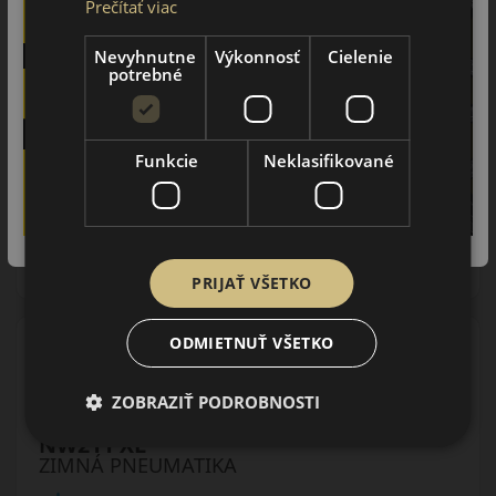
Prečítať viac
Údaje štítku EPREL:
Nevyhnutne
Výkonnosť
Cielenie
potrebné
Funkcie
Neklasifikované
55.25 EUR
49.00 EUR
/ks
DO KOŠÍKA
ks
PRIJAŤ VŠETKO
ODMIETNUŤ VŠETKO
ZOBRAZIŤ PODROBNOSTI
205/60R16 (96) H
NW211 XL
ZIMNÁ PNEUMATIKA