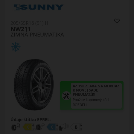
205/55R16 (91) H
NW211
ZIMNÁ PNEUMATIKA
AŽ 35€ ZĽAVA NA MONTÁŽ
K NOVEJ SADE
PNEUMATÍK!
Použite kupónový kód
ROZBEH
Údaje štítku EPREL: