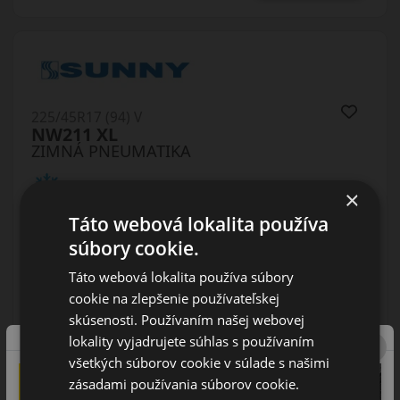
225/45R17 (94) V
NW211 XL
ZIMNÁ PNEUMATIKA
×
Táto webová lokalita používa
súbory cookie.
Táto webová lokalita používa súbory
cookie na zlepšenie používateľskej
AŽ 35€ ZĽAVA NA MONTÁŽ
K NOVEJ SADE
skúsenosti. Používaním našej webovej
PNEUMATÍK!
lokality vyjadrujete súhlas s používaním
Použite kupónový kód
všetkých súborov cookie v súlade s našimi
ROZBEH
zásadami používania súborov cookie.