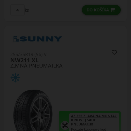
DO KOŠÍKA
ks
255/35R19 (96) V
NW211 XL
ZIMNÁ PNEUMATIKA
AŽ 35€ ZĽAVA NA MONTÁŽ
K NOVEJ SADE
PNEUMATÍK!
Použite kupónový kód