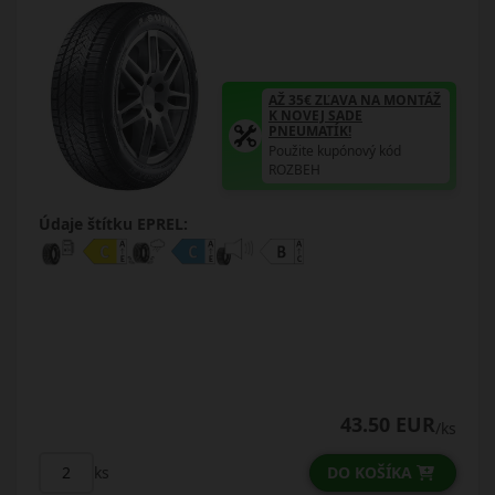
AŽ 35€ ZĽAVA NA MONTÁŽ
K NOVEJ SADE
PNEUMATÍK!
Použite kupónový kód
ROZBEH
Údaje štítku EPREL:
43.50 EUR
/ks
DO KOŠÍKA
ks