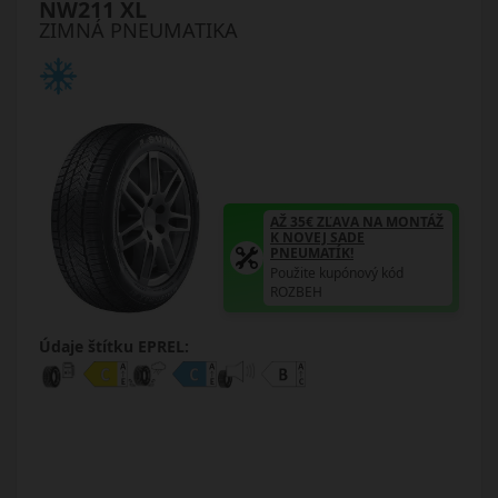
NW211 XL
ZIMNÁ PNEUMATIKA
AŽ 35€ ZĽAVA NA MONTÁŽ
K NOVEJ SADE
PNEUMATÍK!
Použite kupónový kód
ROZBEH
Údaje štítku EPREL: