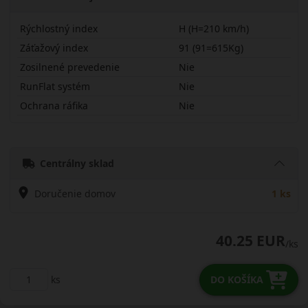
Rýchlostný index
H (H=210 km/h)
Záťažový index
91 (91=615Kg)
Zosilnené prevedenie
Nie
RunFlat systém
Nie
Ochrana ráfika
Nie
20555R16HNW211
Centrálny sklad
Doručenie domov
1 ks
40.25 EUR
/ks
ks
DO KOŠÍKA