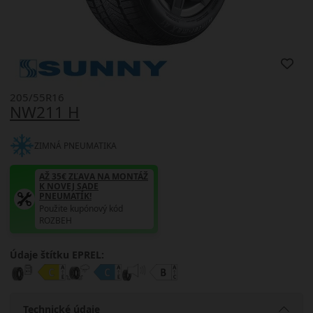
205/55R16
NW211 H
ZIMNÁ PNEUMATIKA
AŽ 35€ ZĽAVA NA MONTÁŽ
K NOVEJ SADE
PNEUMATÍK!
Použite kupónový kód
ROZBEH
Údaje štítku EPREL:
Technické údaje