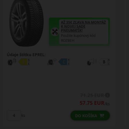
AŽ 35€ ZĽAVA NA MONTÁŽ
K NOVEJ SADE
PNEUMATÍK!
ÁŽ
Použite kupónový kód
ROZBEH
Údaje štítku EPREL:
R
80.00 EUR
R
62.25 EUR
/ks
/k
ks
DO KOŠÍKA