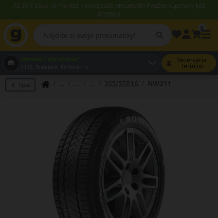
Až 35 € zľava na montáž k novej sade pneumatík! Použite kupónový kód
ROZBEH
0
Montáž / doručenie?
Rezervácia
Termínu
1119, Budapest Fehérvári út
205/55R16
NW211
Späť