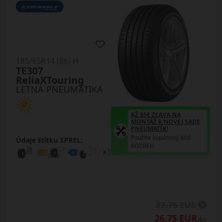
185/65R14 (86) H
TE307
ReliaXTouring
LETNÁ PNEUMATIKA
AŽ 35€ ZĽAVA NA
MONTÁŽ K NOVEJ SADE
PNEUMATÍK!
Použite kupónový kód
Údaje štítku EPREL:
ROZBEH
32.75 EUR
26.75 EUR
/ks