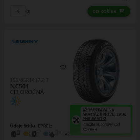
ks
DO KOŠÍKA
155/65R14 (75) T
NC501
CELOROČNÁ
AŽ 35€ ZĽAVA NA
MONTÁŽ K NOVEJ SADE
PNEUMATÍK!
Použite kupónový kód
Údaje štítku EPREL:
ROZBEH