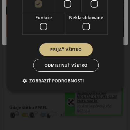
Funkcie
Neklasifikované
PRIJAŤ VŠETKO
155/80R13 (79) T
ODMIETNUŤ VŠETKO
TR928
LETNÁ PNEUMATIKA
ZOBRAZIŤ PODROBNOSTI
AŽ 35€ ZĽAVA NA
MONTÁŽ K NOVEJ SADE
PNEUMATÍK!
Použite kupónový kód
Údaje štítku EPREL:
ROZBEH