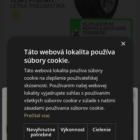
LETNÁ PNEUMATIKA
AŽ 35€ ZĽAVA NA
MONTÁŽ K NOVEJ SADE
PNEUMATÍK!
Použite kupónový kód
Údaje štítku EPREL:
×
ROZBEH
Táto webová lokalita používa
súbory cookie.
Táto webová lokalita používa súbory
cookie na zlepšenie používateľskej
skúsenosti. Používaním našej webovej
26.00 EUR
/ks
lokality vyjadrujete súhlas s používaním
všetkých súborov cookie v súlade s našimi
ks
DO KOŠÍKA
zásadami používania súborov cookie.
Prečítať viac
Nevyhnutne
Výkonnosť
Cielenie
potrebné