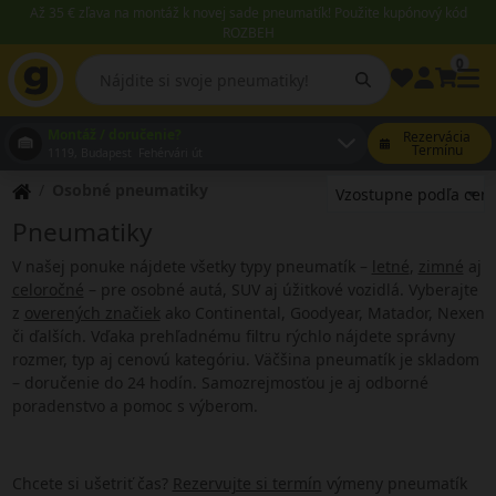
Až 35 € zľava na montáž k novej sade pneumatík! Použite kupónový kód
ROZBEH
0
Montáž / doručenie?
Rezervácia
Termínu
1119, Budapest Fehérvári út
Osobné pneumatiky
Pneumatiky
V našej ponuke nájdete všetky typy pneumatík –
letné
,
zimné
aj
celoročné
– pre osobné autá, SUV aj úžitkové vozidlá. Vyberajte
z
overených značiek
ako Continental, Goodyear, Matador, Nexen
či ďalších. Vďaka prehľadnému filtru rýchlo nájdete správny
rozmer, typ aj cenovú kategóriu. Väčšina pneumatík je skladom
– doručenie do 24 hodín. Samozrejmosťou je aj odborné
poradenstvo a pomoc s výberom.
Chcete si ušetriť čas?
Rezervujte si termín
výmeny pneumatík