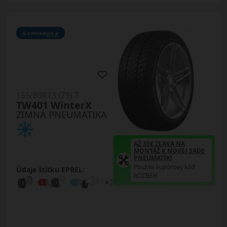
155/80R13 (79) T
TW401 WinterX
ZIMNÁ PNEUMATIKA
AŽ 35€ ZĽAVA NA
MONTÁŽ K NOVEJ SADE
PNEUMATÍK!
Použite kupónový kód
Údaje štítku EPREL:
ROZBEH