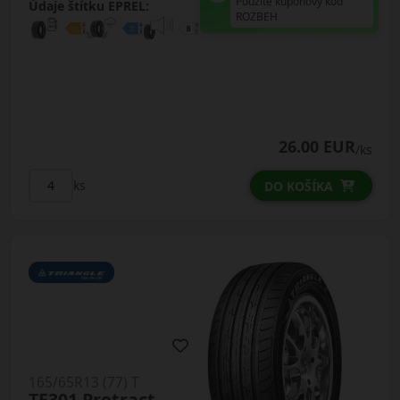
Použite kupónový kód
Údaje štítku EPREL:
ROZBEH
26.00 EUR
/ks
ks
DO KOŠÍKA
165/65R13 (77) T
TE301 Protract