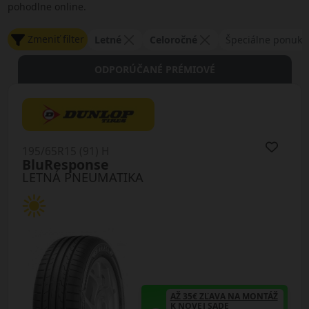
pohodlne online.
Zmeniť filter
Letné
Celoročné
Špeciálne ponuky
ODPORÚČANÉ PRÉMIOVÉ
195/65R15 (91) H
BluResponse
LETNÁ PNEUMATIKA
AŽ 35€ ZĽAVA NA MONTÁŽ
K NOVEJ SADE