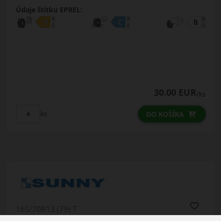
Údaje štítku EPREL:
30.00 EUR
/ks
ks
DO KOŠÍKA
165/70R13 (79) T
NP226