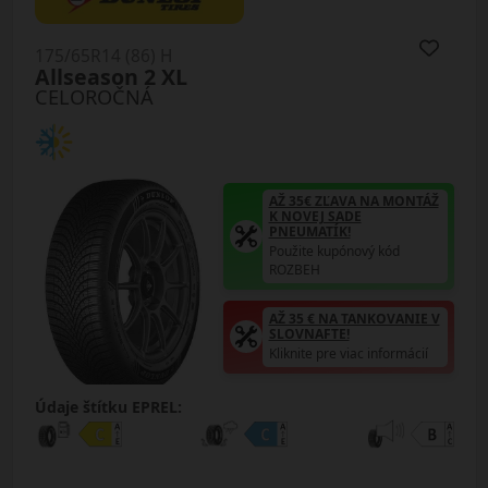
175/65R14 (86) H
Allseason 2 XL
CELOROČNÁ
AŽ 35€ ZĽAVA NA MONTÁŽ
K NOVEJ SADE
PNEUMATÍK!
Použite kupónový kód
ROZBEH
AŽ 35 € NA TANKOVANIE V
SLOVNAFTE!
Kliknite pre viac informácií
Údaje štítku EPREL: