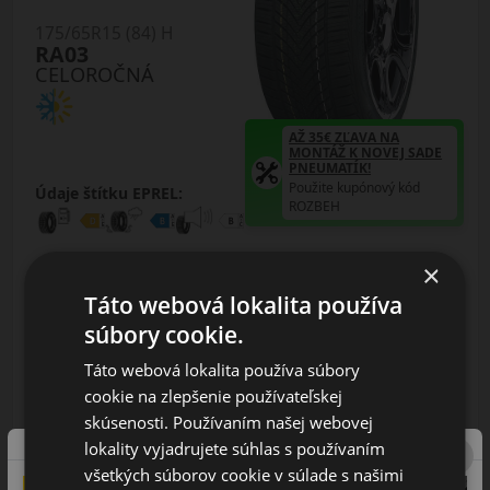
175/65R15 (84) H
RA03
CELOROČNÁ
AŽ 35€ ZĽAVA NA
MONTÁŽ K NOVEJ SADE
PNEUMATÍK!
Použite kupónový kód
Údaje štítku EPREL:
ROZBEH
×
Táto webová lokalita používa
súbory cookie.
30.50 EUR
Táto webová lokalita používa súbory
/ks
cookie na zlepšenie používateľskej
ks
DO KOŠÍKA
skúsenosti. Používaním našej webovej
lokality vyjadrujete súhlas s používaním
všetkých súborov cookie v súlade s našimi