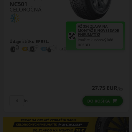
NC501
CELOROČNÁ
AŽ 35€ ZĽAVA NA
MONTÁŽ K NOVEJ SADE
PNEUMATÍK!
Použite kupónový kód
Údaje štítku EPREL:
ROZBEH
27.75 EUR
/ks
ks
DO KOŠÍKA