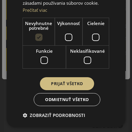
zásadami používania súborov cookie.
Prečítať viac
Nevyhnutne
Výkonnosť
Cielenie
potrebné
165/65R14 (79) T
Carlorful A/S
Funkcie
Neklasifikované
CELOROČNÁ
AŽ 35€ ZĽAVA NA
MONTÁŽ K NOVEJ SADE
PNEUMATÍK!
PRIJAŤ VŠETKO
Použite kupónový kód
Údaje štítku EPREL:
ROZBEH
ODMIETNUŤ VŠETKO
ZOBRAZIŤ PODROBNOSTI
32.75 EUR