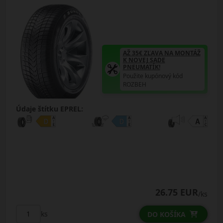
AŽ 35€ ZĽAVA NA MONTÁŽ
K NOVEJ SADE
PNEUMATÍK!
Použite kupónový kód
ROZBEH
Údaje štítku EPREL:
26.75 EUR
/ks
ks
DO KOŠÍKA