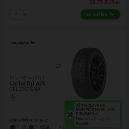
30.75 EUR
/ks
ks
DO KOŠÍKA
165/70R14 (81) T
Carlorful A/S
CELOROČNÁ
AŽ 35€ ZĽAVA NA
MONTÁŽ K NOVEJ SADE
PNEUMATÍK!
Použite kupónový kód
Údaje štítku EPREL:
ROZBEH