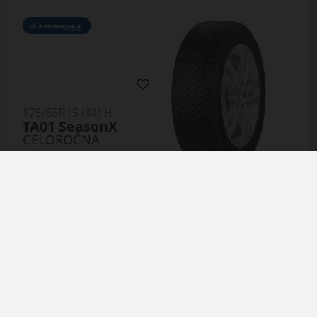
175/65R15 (84) H
TA01 SeasonX
CELOROČNÁ
AŽ 35€ ZĽAVA NA
MONTÁŽ K NOVEJ SADE
PNEUMATÍK!
Použite kupónový kód
Údaje štítku EPREL:
ROZBEH