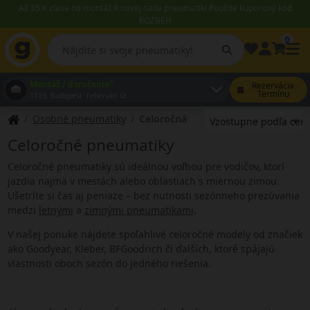
Až 35 € zľava na montáž k novej sade pneumatík! Použite kupónový kód
ROZBEH
0
Montáž / doručenie?
Rezervácia
Termínu
1119, Budapest Fehérvári út
Osobné pneumatiky
Celoročná
Celoročné pneumatiky
Celoročné pneumatiky sú ideálnou voľbou pre vodičov, ktorí
jazdia najmä v mestách alebo oblastiach s miernou zimou.
Ušetríte si čas aj peniaze – bez nutnosti sezónneho prezúvania
medzi
letnými
a
zimnými pneumatikami
.
V našej ponuke nájdete spoľahlivé celoročné modely od značiek
ako Goodyear, Kleber, BFGoodrich či ďalších, ktoré spájajú
vlastnosti oboch sezón do jedného riešenia.