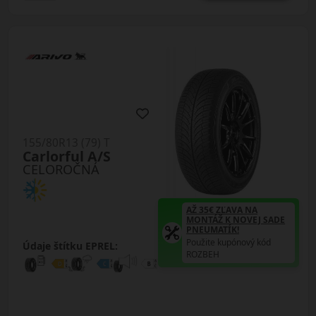
155/80R13 (79) T
Carlorful A/S
CELOROČNÁ
AŽ 35€ ZĽAVA NA
MONTÁŽ K NOVEJ SADE
PNEUMATÍK!
Použite kupónový kód
Údaje štítku EPREL:
ROZBEH