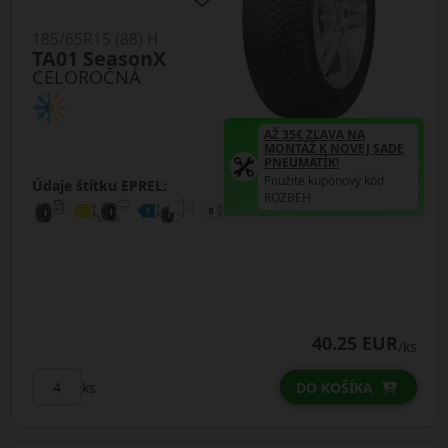
185/65R15 (88) H
TA01 SeasonX
CELOROČNÁ
AŽ 35€ ZĽAVA NA
MONTÁŽ K NOVEJ SADE
PNEUMATÍK!
Použite kupónový kód
Údaje štítku EPREL:
ROZBEH
40.25 EUR
/ks
ks
DO KOŠÍKA