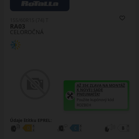
155/60R15 (74) T
RA03
CELOROČNÁ
AŽ 35€ ZĽAVA NA MONTÁŽ
K NOVEJ SADE
PNEUMATÍK!
Použite kupónový kód
ROZBEH
Údaje štítku EPREL: