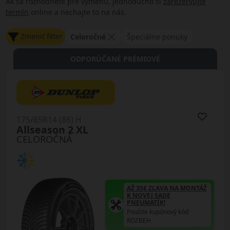
Ak sa rozhodnete pre výmenu, jednoducho si
zarezervujte
termín
online a nechajte to na nás.
Zmeniť filter
Celoročné
Špeciálne ponuky
ODPORÚČANÉ PRÉMIOVÉ
175/65R14 (86) H
Allseason 2 XL
CELOROČNÁ
AŽ 35€ ZĽAVA NA MONTÁŽ
K NOVEJ SADE
PNEUMATÍK!
Použite kupónový kód
ROZBEH