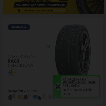
175/70R14 (84) T
RA03
CELOROČNÁ
AŽ 35€ ZĽAVA NA
MONTÁŽ K NOVEJ SADE
PNEUMATÍK!
Použite kupónový kód
Údaje štítku EPREL:
ROZBEH