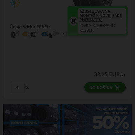
AŽ 35€ ZĽAVA NA
MONTÁŽ K NOVEJ SADE
PNEUMATÍK!
Použite kupónový kód
Údaje štítku EPREL:
ROZBEH
32.25 EUR
/ks
ks
DO KOŠÍKA