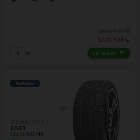
34.50 EUR
32.00 EUR
/ks
ks
DO KOŠÍKA
155/80R13 (79) T
RA03
CELOROČNÁ