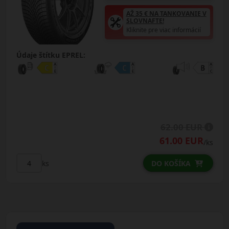
AŽ 35 € NA TANKOVANIE V
SLOVNAFTE!
Kliknite pre viac informácií
Údaje štítku EPREL:
62.00 EUR
61.00 EUR
/ks
ks
DO KOŠÍKA