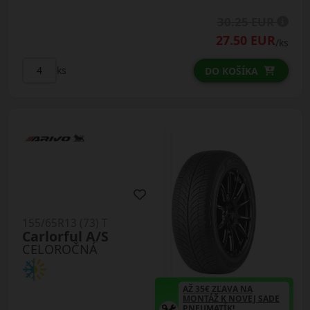
30.25 EUR
27.50 EUR
/ks
ks
DO KOŠÍKA
155/65R13 (73) T
Carlorful A/S
CELOROČNÁ
AŽ 35€ ZĽAVA NA
MONTÁŽ K NOVEJ SADE
PNEUMATÍK!