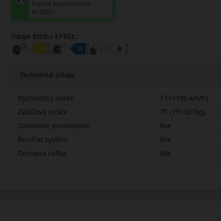
Použite kupónový kód
ROZBEH
Údaje štítku EPREL:
Technické údaje
Rýchlostný index
T (T=190 km/h)
Záťažový index
75 (75=387kg)
Zosilnené prevedenie
Nie
RunFlat systém
Nie
Ochrana ráfika
Nie
15565R14TUCT