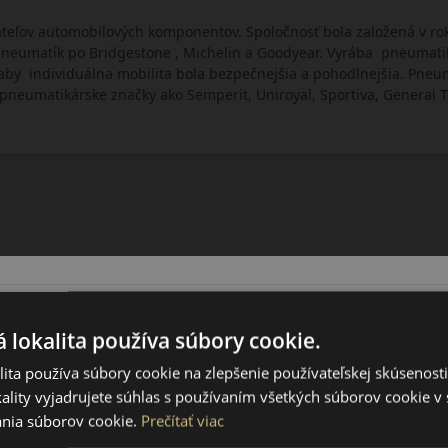
teľov automobilových komponentov. Spoločnosť bola založená v ro
neumatík po Bridgestone , Michelin a Goodyear. Vyrába pneumatiky
e, aby individuálna mobilita bola bezpečnejšia a pohodlnejšia. Pn
pneumatikárske značky ako Semperit, Uniroyal, Sportiva, General T
 lokalita používa súbory cookie.
ita používa súbory cookie na zlepšenie používateľskej skúsenost
ality vyjadrujete súhlas s používaním všetkých súborov cookie v 
nia súborov cookie.
Prečítať viac