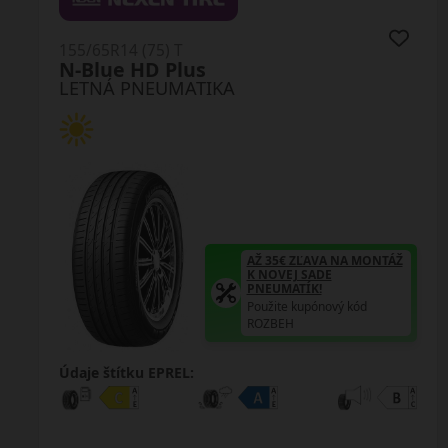
155/65R14 (75) T
SN110 Sincera
LETNÁ PNEUMATIKA
AŽ 35€ ZĽAVA NA MONTÁŽ
K NOVEJ SADE
PNEUMATÍK!
Použite kupónový kód
ROZBEH
Údaje štítku EPREL: