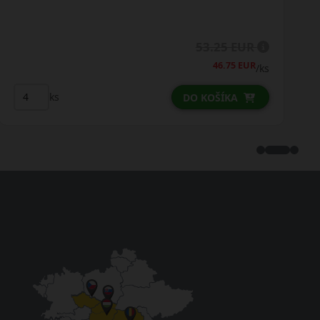
54.50 EUR
/ks
ks
DO KOŠÍKA