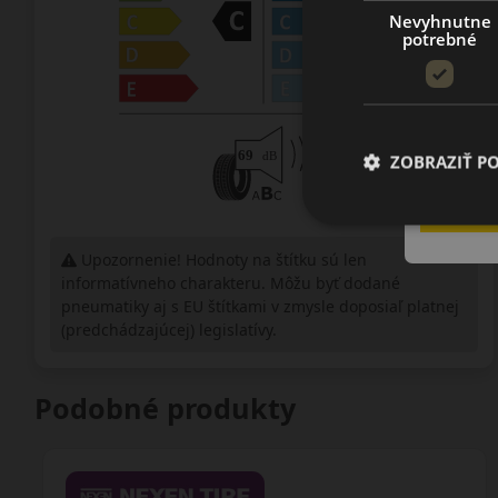
Nevyhnutne
potrebné
ZOBRAZIŤ P
Upozornenie! Hodnoty na štítku sú len
informatívneho charakteru. Môžu byť dodané
pneumatiky aj s EU štítkami v zmysle doposiaľ platnej
(predchádzajúcej) legislatívy.
Podobné produkty