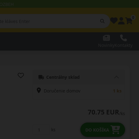
 ROZBEH
0
Novinky
Kontakty
Centrálny sklad
Doručenie domov
1 ks
70.75 EUR
/ks
ks
DO KOŠÍKA