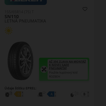
155/65R14 (75) T
T-Trac 2
LETNÁ PNEUMATIKA
AŽ 35€ ZĽAVA NA MONTÁŽ
K NOVEJ SADE
PNEUMATÍK!
Použite kupónový kód
ROZBEH
Údaje štítku EPREL: