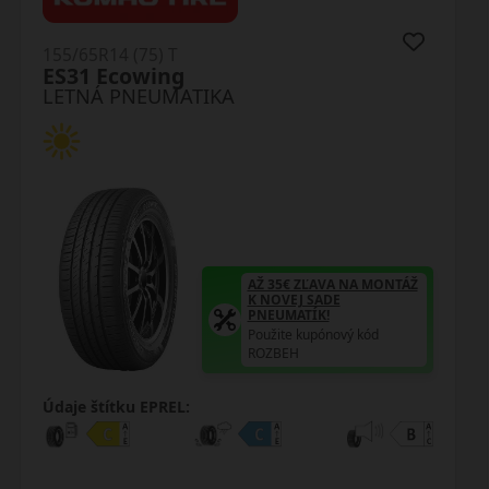
155/65R14 (75) T
Bravuris 5HM
LETNÁ PNEUMATIKA
AŽ 35€ ZĽAVA NA MONTÁŽ
K NOVEJ SADE
PNEUMATÍK!
Použite kupónový kód
ROZBEH
Údaje štítku EPREL: