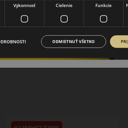
Výkonnosť
Cielenie
Funkcie
ODROBNOSTI
ODMIETNUŤ VŠETKO
PRI