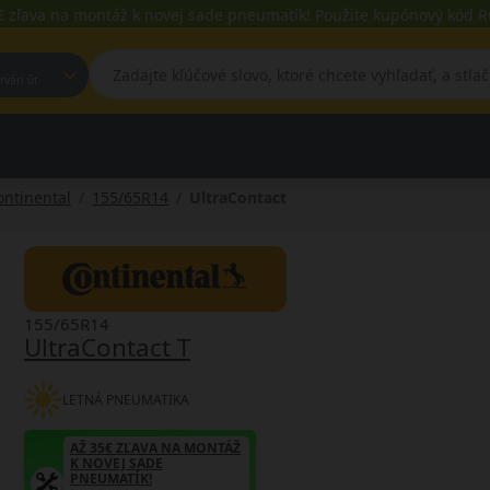
€ zľava na montáž k novej sade pneumatík! Použite kupónový kód
est, Fehérvári út
ontinental
155/65R14
UltraContact
155/65R14
UltraContact T
LETNÁ PNEUMATIKA
AŽ 35€ ZĽAVA NA MONTÁŽ
K NOVEJ SADE
PNEUMATÍK!