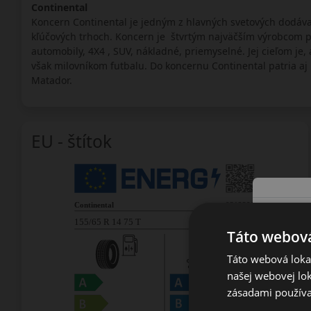
Continental
Koncern Continental je jedným z hlavných svetových dodáva
kľúčových trhoch. Koncern je štvrtým najväčším výrobcom p
automobily, 4X4 , SUV, nákladné, priemyselné. Jej cieľom j
však milovníkom futbalu. Do koncernu Continental patria aj 
Matador.
EU - štítok
Táto webová
Táto webová lokal
našej webovej lok
zásadami používa