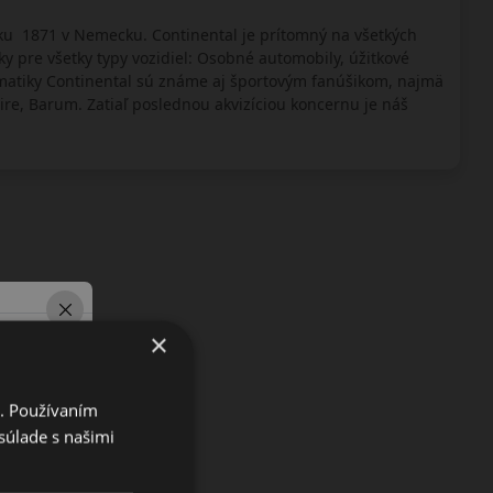
ku 1871 v Nemecku. Continental je prítomný na všetkých
 pre všetky typy vozidiel: Osobné automobily, úžitkové
eumatiky Continental sú známe aj športovým fanúšikom, najmä
ire, Barum. Zatiaľ poslednou akvizíciou koncernu je náš
×
i. Používaním
súlade s našimi