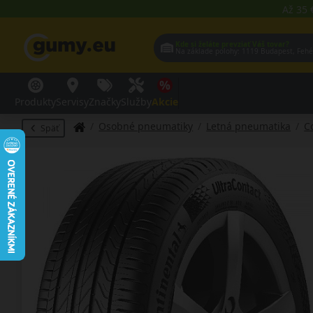
Až 35 
Kde si želáte prevziať Váš tovar?
Na základe polohy:
1119 Budap
Produkty
Servisy
Značky
Služby
Akcie
Osobné pneumatiky
Letná pneumatika
C
Späť