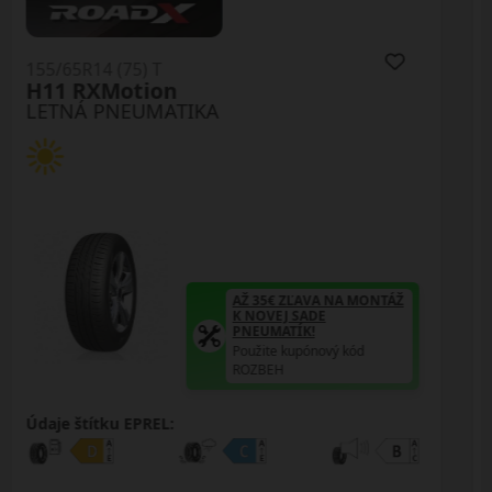
155/65R14 (75) T
RH02
LETNÁ PNEUMATIKA
AŽ 35€ ZĽAVA NA MONTÁŽ
K NOVEJ SADE
PNEUMATÍK!
Použite kupónový kód
ROZBEH
Údaje štítku EPREL: