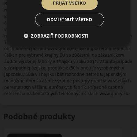
PRIJAŤ VŠETKO
Bridgestone, Dunlop, Pirelli.., avšak za cenu o kategóriu
nižšiu. Obľúbená je najmä u dynamickejších vodičov na
ktorých sa primárne orientuje. Vďaka rozmerovej škále sa
ODMIETNUŤ VŠETKO
často používa aj u tuningových áut. V kategórii
vysokovýkonných športových áut, luxusných limuzín a SUV je
ZOBRAZIŤ PODROBNOSTI
najlepšou voľbou. Pneumatiky Falken sa vyrábajú v Japonsku a
Thajsku. Tím spoločnosti AKH Slovakia s.r.o. (prevádzkovateľ
obchodného portálu www.gumy.eu) ako importéra pneumatík
Falken pre vybrané krajiny EU sa zúčastnil na zákazníckom
audite výrobnej fabriky v Thajsku v roku 2011. V tomto prípade
sa prípadnej ázijskej produkcie (50% pneu je vyrobených v
Japonsku, 50% v Thajsku) báť rozhodne netreba. Japonským
manažmentom strážené výrobné postupy predčia vo všetkých
parametroch väčšinu európskych fabrík. Prípadná osobná
referencia na kontaktných telefónnych číslach www.gumy.eu
Podobné produkty