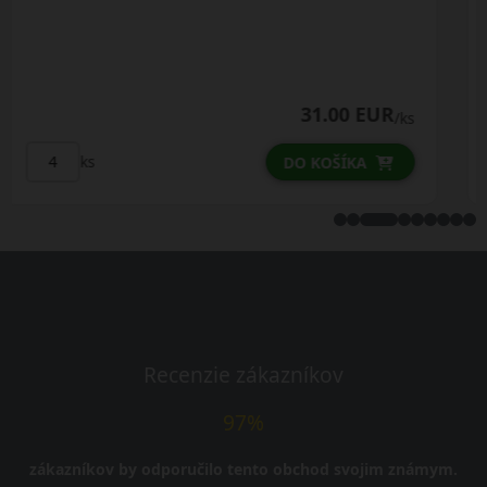
32.50 EUR
ks
/ks
ks
DO KOŠÍKA
Recenzie zákazníkov
97%
zákazníkov by odporučilo tento obchod svojim známym.