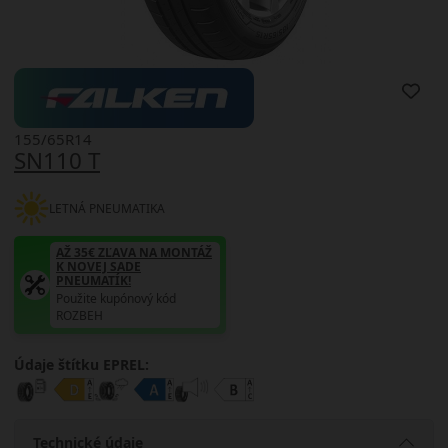
155/65R14
SN110 T
LETNÁ PNEUMATIKA
AŽ 35€ ZĽAVA NA MONTÁŽ
K NOVEJ SADE
PNEUMATÍK!
Použite kupónový kód
ROZBEH
Údaje štítku EPREL:
Technické údaje