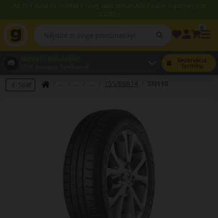
Až 35 € zľava na montáž k novej sade pneumatík! Použite kupónový kód
ROZBEH
0
Montáž / doručenie?
Rezervácia
Termínu
1119, Budapest Fehérvári út
155/65R14
SN110
Späť