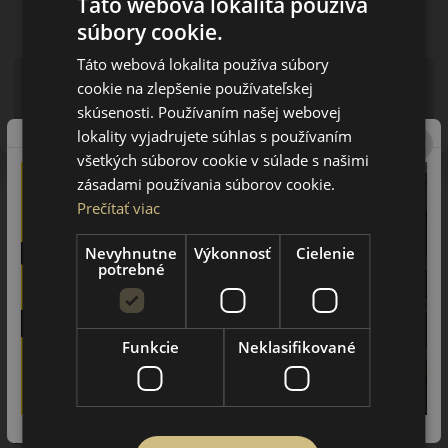
Táto webová lokalita používa
súbory cookie.
Táto webová lokalita používa súbory
Upozornenie! Hodnoty na štítku sú len informatívneho
cookie na zlepšenie používateľskej
charakteru. Môžu byť dodané pneumatiky aj s EU štítkami v
skúsenosti. Používaním našej webovej
zmysle doposiaľ platnej (predchádzajúcej) legislatívy.
lokality vyjadrujete súhlas s používaním
všetkých súborov cookie v súlade s našimi
zásadami používania súborov cookie.
O značke
Prečítať viac
Falken
Spoločnosť Falken bola založená v roku 1983 japonským
Nevyhnutne
Výkonnosť
Cielenie
potrebné
koncernom Sumitomo. Koncern do ktorého patrí aj značka
Falken vyrába v rovnakej továrni a na rovnakej linke aj
pneumatiky Dunlop. Predchodcom značky Falken bola značka
Ohtsu, ktorá si vydobila významné postavenie na trhu
Funkcie
Neklasifikované
severnej Ameriky a Japonska. Vďaka využitiu najmodernejších
technológií a povestnej japonskej precíznosti získate za cenu
pneumatiky stredného segmentu produkt prémiovej kvality a
výkonu. Vďaka výsledkom japonského výskumu a vývoja sú
súpermi týchto pneumatík prémiové značky ako Michelin,