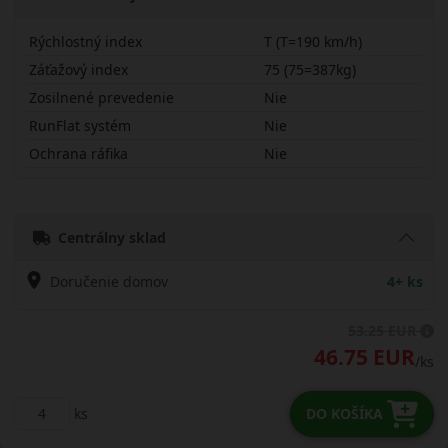
Rýchlostný index
T (T=190 km/h)
Záťažový index
75 (75=387kg)
Zosilnené prevedenie
Nie
RunFlat systém
Nie
Ochrana ráfika
Nie
15565R14TSN11
Centrálny sklad
Doručenie domov
4+ ks
53.25 EUR
46.75 EUR
/ks
ks
DO KOŠÍKA