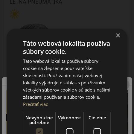
LETNÁ PNEUMATIKA
×
Táto webová lokalita používa
súbory cookie.
AŽ 35€ ZĽAVA NA MONTÁŽ
K NOVEJ SADE
Táto webová lokalita používa súbory
PNEUMATÍK!
Použite kupónový kód
cookie na zlepšenie používateľskej
ROZBEH
skúsenosti. Používaním našej webovej
lokality vyjadrujete súhlas s používaním
Údaje štítku EPREL:
všetkých súborov cookie v súlade s našimi
zásadami používania súborov cookie.
Prečítať viac
Nevyhnutne
Výkonnosť
Cielenie
potrebné