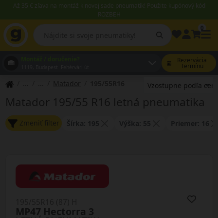
Až 35 € zľava na montáž k novej sade pneumatík! Použite kupónový kód
ROZBEH
0
Montáž / doručenie?
Rezervácia
Termínu
1119, Budapest Fehérvári út
Matador
195/55R16
Matador 195/55 R16 letná pneumatika
Zmeniť filter
Šírka: 195
Výška: 55
Priemer: 16
195/55R16 (87) H
MP47 Hectorra 3