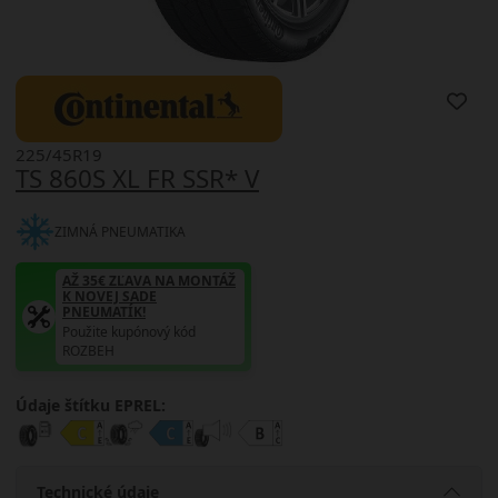
225/45R19
TS 860S XL FR SSR* V
ZIMNÁ PNEUMATIKA
AŽ 35€ ZĽAVA NA MONTÁŽ
K NOVEJ SADE
PNEUMATÍK!
Použite kupónový kód
ROZBEH
Údaje štítku EPREL:
Technické údaje