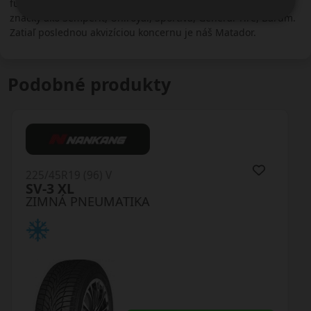
futbalu. Do koncernu Continental patria aj pneumatikárske
značky ako Semperit, Uniroyal, Sportiva, General Tire, Barum.
Zatiaľ poslednou akvizíciou koncernu je náš Matador.
Podobné produkty
225/45R19 (96) V
Winguard Sport3 XL RPB
ZIMNÁ PNEUMATIKA