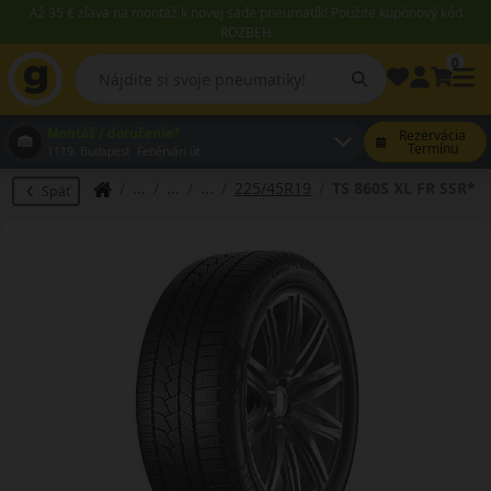
Až 35 € zľava na montáž k novej sade pneumatík! Použite kupónový kód
ROZBEH
0
Montáž / doručenie?
Rezervácia
Termínu
1119, Budapest Fehérvári út
225/45R19
TS 860S XL FR SSR*
Späť