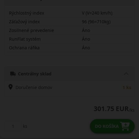
Rýchlostný index
V (V=240 km/h)
Záťažový index
96 (96=710kg)
Zosilnené prevedenie
Áno
RunFlat systém
Áno
Ochrana ráfika
Áno
22545R19VT86SX
Centrálny sklad
Doručenie domov
1 ks
301.75 EUR
/ks
ks
DO KOŠÍKA