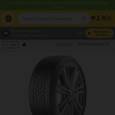
Až 35 € zľava na montáž k novej sade pneumatík! Použite kupónový kód
ROZBEH
0
Montáž / doručenie?
Rezervácia
Termínu
1119, Budapest Fehérvári út
185/55R15
MP93 Nordicca XL
Späť