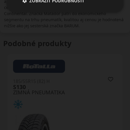
ZOBRAZIŤ PODROBNOSTI
autoplášťov. Spolupráca s Continentalom vyústila do predaja
celej divíze pneumatík spoločnosti Matador koncernu
Continental. Značka Matador patrí do ekonomického
segmentu na trhu pneumatík, kvalitou aj cenou je hodnotená
nižšie ako jej sesterská značka BARUM.
Podobné produkty
185/55R15 (82) H
S130
ZIMNÁ PNEUMATIKA