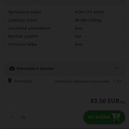
Rýchlostný index
H (H=210 km/h)
Záťažový index
86 (86=530kg)
Zosilnené prevedenie
Áno
RunFlat systém
Nie
Ochrana ráfika
Áno
18555R15HMP93X
Prevzatie v servise
Prievidza
1 ks
Okamžite k dispozícii na prevzatie
83.50 EUR
/ks
ks
DO KOŠÍKA