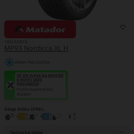
185/55R15
MP93 Nordicca XL H
ZIMNÁ PNEUMATIKA
AŽ 35€ ZĽAVA NA MONTÁŽ
K NOVEJ SADE
PNEUMATÍK!
Použite kupónový kód
ROZBEH
Údaje štítku EPREL:
Technické údaje