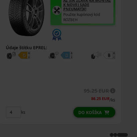
AŽ 35€ ZĽAVA NA MONTÁŽ
K NOVEJ SADE
PNEUMATÍK!
Použite kupónový kód
ROZBEH
Údaje štítku EPREL:
95.25 EUR
86.25 EUR
/ks
ks
DO KOŠÍKA