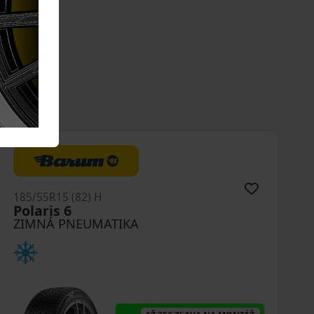
185/55R15 (82) H
Polaris 6
ZIMNÁ PNEUMATIKA