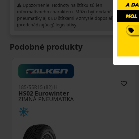
Upozornenie! Hodnoty na štítku sú len
informatívneho charakteru. Môžu byť dodané
pneumatiky aj s EU štítkami v zmysle doposiaľ platnej
(predchádzajúcej) legislatívy.
Podobné produkty
185/55R15 (82) H
HS02 Eurowinter
ZIMNÁ PNEUMATIKA