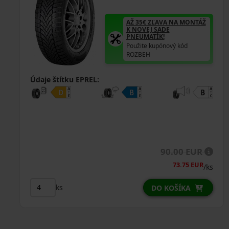
AŽ 35€ ZĽAVA NA MONTÁŽ
K NOVEJ SADE
PNEUMATÍK!
Použite kupónový kód
ROZBEH
Údaje štítku EPREL:
90.00 EUR
73.75 EUR
/ks
ks
DO KOŠÍKA