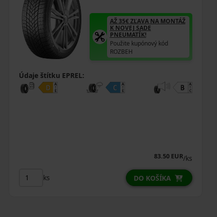
AŽ 35€ ZĽAVA NA MONTÁŽ
K NOVEJ SADE
PNEUMATÍK!
Použite kupónový kód
ROZBEH
Údaje štítku EPREL:
83.50 EUR
/ks
ks
DO KOŠÍKA