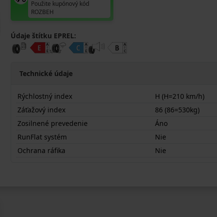
Použite kupónový kód
ROZBEH
Údaje štítku EPREL:
Technické údaje
Rýchlostný index
H (H=210 km/h)
Záťažový index
86 (86=530kg)
Zosilnené prevedenie
Áno
RunFlat systém
Nie
Ochrana ráfika
Nie
18555R15HTW401X