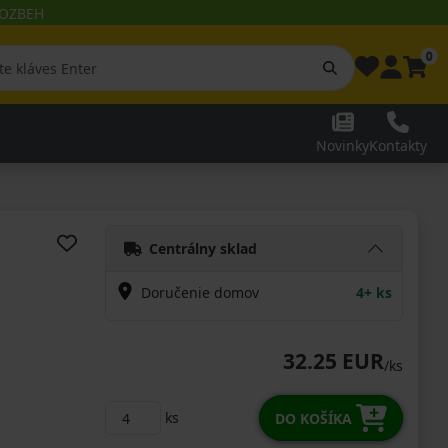
 ROZBEH
0
Novinky
Kontakty
Centrálny sklad
Doručenie domov
4+ ks
32.25 EUR
/ks
ks
DO KOŠÍKA