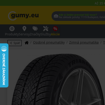
Až 35 
Kde si želáte prevziať Váš tovar?
Na základe polohy:
1119 Budap
Produkty
Servisy
Značky
Služby
Akcie
Osobné pneumatiky
Zimná pneumatika
T
Späť