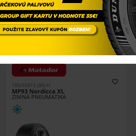
185/55R15 (86) H
MP93 Nordicca XL
ZIMNÁ PNEUMATIKA