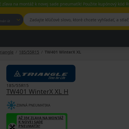
€ zľava na montáž k novej sade pneumatík! Použite kupónový kód
est, Fehérvári út
riangle
185/55R15
TW401 WinterX XL
185/55R15
TW401 WinterX XL H
ZIMNÁ PNEUMATIKA
AŽ 35€ ZĽAVA NA MONTÁŽ
K NOVEJ SADE
PNEUMATÍK!