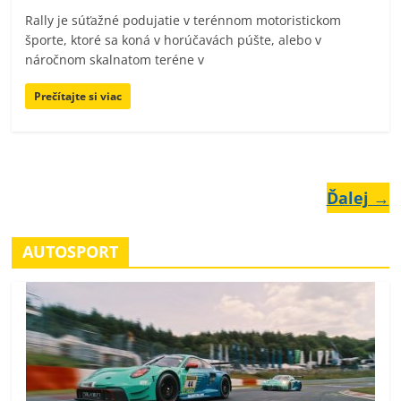
Rally je súťažné podujatie v terénnom motoristickom
športe, ktoré sa koná v horúčavách púšte, alebo v
náročnom skalnatom teréne v
Prečítajte si viac
Ďalej →
AUTOSPORT