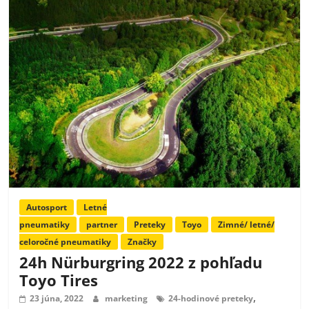
Autosport
Letné
pneumatiky
partner
Preteky
Toyo
Zimné/ letné/
celoročné pneumatiky
Značky
24h Nürburgring 2022 z pohľadu
Toyo Tires
,
23 júna, 2022
marketing
24-hodinové preteky