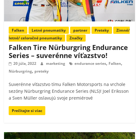
Falken
Letné pneumatiky
partner
Preteky
Zimné/
letné/ celoročné pneumatiky
Značky
Falken Tire Nürburgring Endurance
Series – suverénne víťazstvo!
,
,
20 júla, 2022
marketing
endurance series
Falken
,
Nürburgring
preteky
Suverénne víťazstvo tímu Falken Motorsports na vrchole
sezóny Nürburgring Endurance Series (NLS)! Joel Eriksson
a Sven Müller oslavujú svoje premiérové
Prečítajte si viac