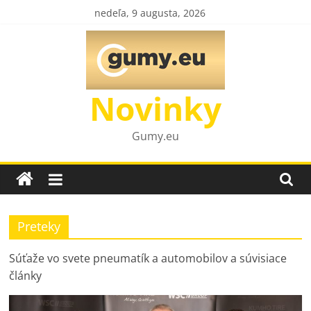
Skip
nedeľa, 9 augusta, 2026
to
content
Novinky
Gumy.eu
Preteky
Súťaže vo svete pneumatík a automobilov a súvisiace
články