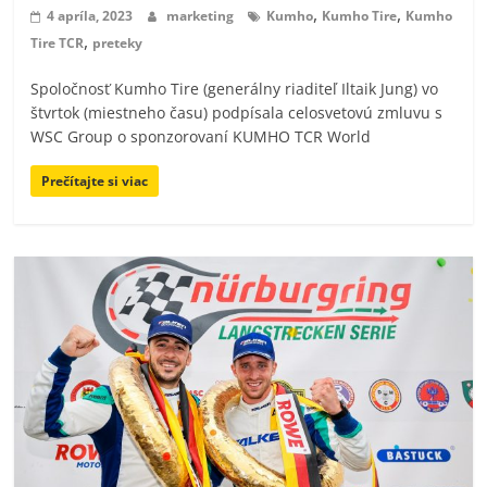
,
,
4 apríla, 2023
marketing
Kumho
Kumho Tire
Kumho
,
Tire TCR
preteky
Spoločnosť Kumho Tire (generálny riaditeľ Iltaik Jung) vo
štvrtok (miestneho času) podpísala celosvetovú zmluvu s
WSC Group o sponzorovaní KUMHO TCR World
Prečítajte si viac