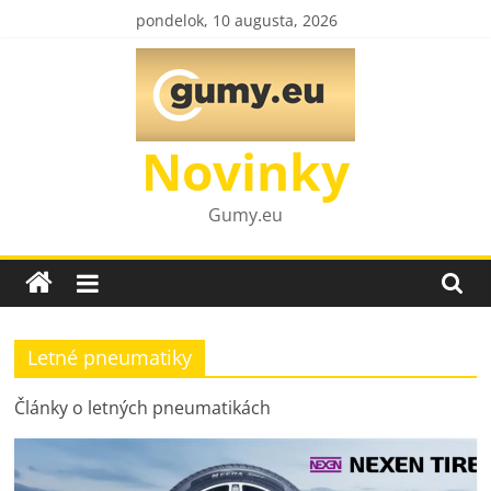
Skip
pondelok, 10 augusta, 2026
to
content
Novinky
Gumy.eu
Letné pneumatiky
Články o letných pneumatikách