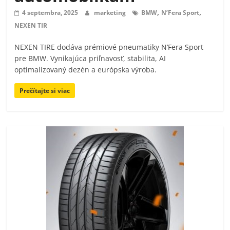
,
,
4 septembra, 2025
marketing
BMW
N’Fera Sport
NEXEN TIR
NEXEN TIRE dodáva prémiové pneumatiky N’Fera Sport
pre BMW. Vynikajúca priľnavosť, stabilita, AI
optimalizovaný dezén a európska výroba.
Prečítajte si viac