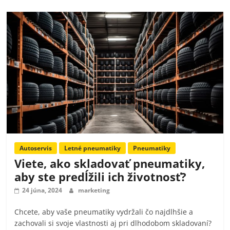
Autoservis
Letné pneumatiky
Pneumatiky
Viete, ako skladovať pneumatiky,
aby ste predĺžili ich životnosť?
24 júna, 2024
marketing
Chcete, aby vaše pneumatiky vydržali čo najdlhšie a
zachovali si svoje vlastnosti aj pri dlhodobom skladovaní?