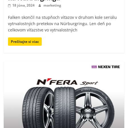
18 júna, 2024
marketing
Falken skončil na stupňoch víťazov v druhom kole seriálu
vytrvalostných pretekov na Nürburgringu. Len deň po
celkovom víťazstve vo vytrvalostných
Prečítajte si viac