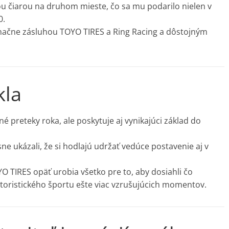
ou čiarou na druhom mieste, čo sa mu podarilo nielen v
0.
značne zásluhou TOYO TIRES a Ring Racing a dôstojným
kla
é preteky roka, ale poskytuje aj vynikajúci základ do
ne ukázali, že si hodlajú udržať vedúce postavenie aj v
TIRES opäť urobia všetko pre to, aby dosiahli čo
toristického športu ešte viac vzrušujúcich momentov.