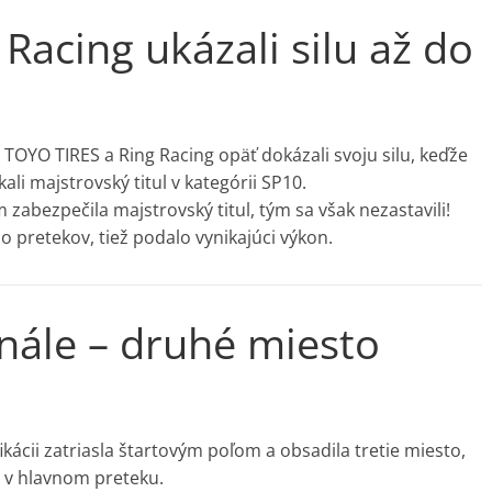
Racing ukázali silu až do
TOYO TIRES a Ring Racing opäť dokázali svoju silu, keďže
li majstrovský titul v kategórii SP10.
zabezpečila majstrovský titul, tým sa však nezastavili!
do pretekov, tiež podalo vynikajúci výkon.
nále – druhé miesto
kácii zatriasla štartovým poľom a obsadila tretie miesto,
 v hlavnom preteku.