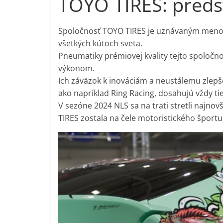
TOYO TIRES: predst
Spoločnosť TOYO TIRES je uznávaným menom
všetkých kútoch sveta.
Pneumatiky prémiovej kvality tejto spoločn
výkonom.
Ich záväzok k inováciám a neustálemu zlepšo
ako napríklad Ring Racing, dosahujú vždy tie
V sezóne 2024 NLS sa na trati stretli najno
TIRES zostala na čele motoristického športu