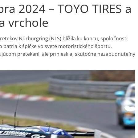
mbra 2024 – TOYO TIRES a
a vrchole
retekov Nürburgring (NLS) blížila ku koncu, spoločnosti
o patria k špičke vo svete motoristického športu.
ujúcom pretekaní, ale priniesli aj skutočne nezabudnuteľný