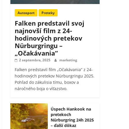
Autosport
Preteky
Falken predstavil svoj
najnovší film z 24-
hodinových pretekov
Nürburgringu –
„Očakávania“
2 septembra, 2025
marketing
Falken predstavil film „Očakávania“ z 24-
hodinových pretekov Nürburgringu 2025.
Pohľad do zákulisia tímu, boxov a
náročného boja o víťazstvo.
Úspech Hankook na
pretekoch
Nürburgring 24h 2025
– ďalší dôkaz