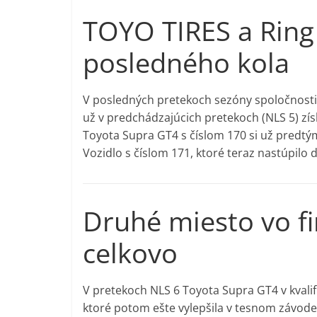
TOYO TIRES a Ring 
posledného kola
V posledných pretekoch sezóny spoločnosti 
už v predchádzajúcich pretekoch (NLS 5) získa
Toyota Supra GT4 s číslom 170 si už predtým 
Vozidlo s číslom 171, ktoré teraz nastúpilo 
Druhé miesto vo fi
celkovo
V pretekoch NLS 6 Toyota Supra GT4 v kvalifi
ktoré potom ešte vylepšila v tesnom závode