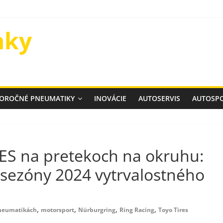
nky
ELOROČNÉ PNEUMATIKY
INOVÁCIE
AUTOSERVIS
AUTOSP
S na pretekoch na okruhu:
 sezóny 2024 vytrvalostného
,
,
,
,
pneumatikách
motorsport
Nürburgring
Ring Racing
Toyo Tires