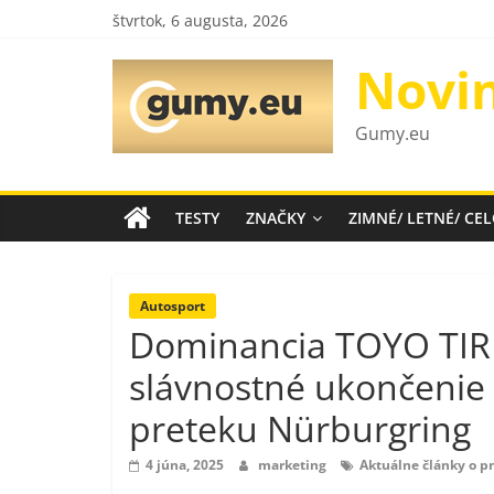
Skip
štvrtok, 6 augusta, 2026
to
content
Novi
Gumy.eu
TESTY
ZNAČKY
ZIMNÉ/ LETNÉ/ C
Autosport
Dominancia TOYO TIRE
slávnostné ukončenie
preteku Nürburgring
4 júna, 2025
marketing
Aktuálne články o 