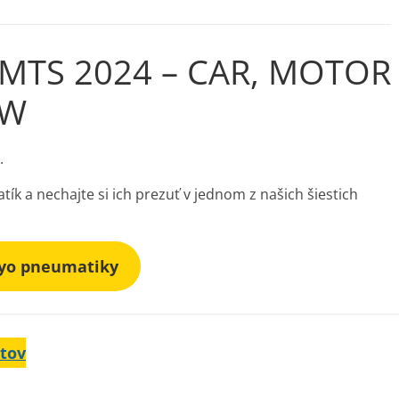
AMTS 2024 – CAR, MOTOR
OW
.
ík a nechajte si ich prezuť v jednom z našich šiestich
yo pneumatiky
etov