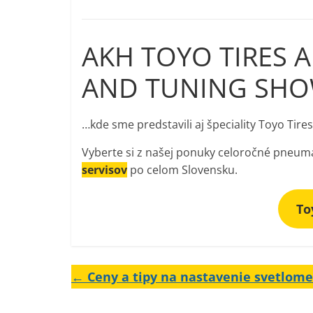
AKH TOYO TIRES 
AND TUNING SH
…kde sme predstavili aj špeciality Toyo Tires
Vyberte si z našej ponuky celoročné pneumat
servisov
po celom Slovensku.
To
←
Ceny a tipy na nastavenie svetlom