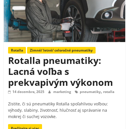
Rotalla
Zimné/ letné/ celoročné pneumatiky
Rotalla pneumatiky:
Lacná voľba s
prekvapivým výkonom
,
14 decembra, 2025
marketing
pneumatiky
rotalla
Zistite, či sú pneumatiky Rotalla spoľahlivou voľbou:
výhody, slabiny, životnosť, hlučnosť aj správanie na
mokrej či suchej vozovke.
Prečítajte si viac