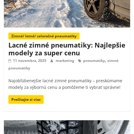
Zimné/ letné/ celoročné pneumatiky
Lacné zimné pneumatiky: Najlepšie
modely za super cenu
,
11 novembra, 2025
marketing
pneumatiky
zimné
pneumatiky
Najobľúbenejšie lacné zimné pneumatiky – preskúmame
modely za výbornú cenu a pomôžeme ti vybrať správne!
Prečítajte si viac