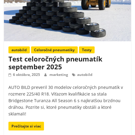
autobild
Celoročné pneumatiky
Testy
Test celoročných pneumatík
september 2025
6 októbra, 2025
marketing
autobild
AUTO BILD preveril 30 modelov celoročných pneumatík v
rozmere 225/40 R18. Víťazom kvalifikácie sa stala
Bridgestone Turanza All Season 6 s najkratšou brzdnou
dráhou. Pozrite si, ktoré pneumatiky obstáli a ktoré
sklamali!
Prečítajte si viac