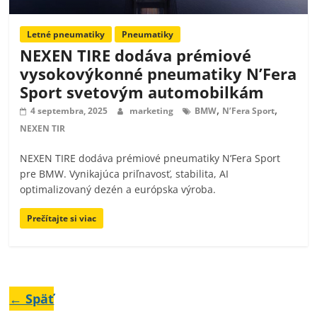
Letné pneumatiky
Pneumatiky
NEXEN TIRE dodáva prémiové
vysokovýkonné pneumatiky N’Fera
Sport svetovým automobilkám
,
,
4 septembra, 2025
marketing
BMW
N’Fera Sport
NEXEN TIR
NEXEN TIRE dodáva prémiové pneumatiky N’Fera Sport
pre BMW. Vynikajúca priľnavosť, stabilita, AI
optimalizovaný dezén a európska výroba.
Prečítajte si viac
← Späť