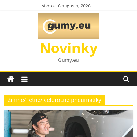
Skip
štvrtok, 6 augusta, 2026
to
content
Novinky
Gumy.eu
Zimné/ letné/ celoročné pneumatiky