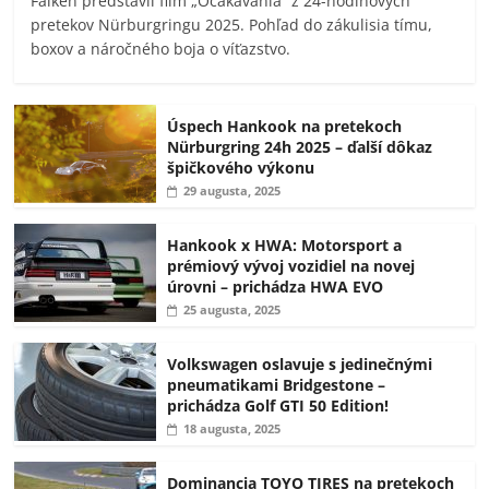
Falken predstavil film „Očakávania“ z 24-hodinových
pretekov Nürburgringu 2025. Pohľad do zákulisia tímu,
boxov a náročného boja o víťazstvo.
Úspech Hankook na pretekoch
Nürburgring 24h 2025 – ďalší dôkaz
špičkového výkonu
29 augusta, 2025
Hankook x HWA: Motorsport a
prémiový vývoj vozidiel na novej
úrovni – prichádza HWA EVO
25 augusta, 2025
Volkswagen oslavuje s jedinečnými
pneumatikami Bridgestone –
prichádza Golf GTI 50 Edition!
18 augusta, 2025
Dominancia TOYO TIRES na pretekoch