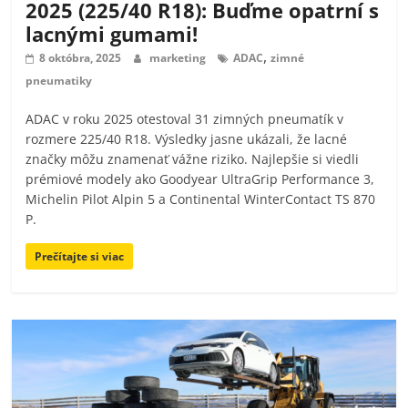
2025 (225/40 R18): Buďme opatrní s
lacnými gumami!
,
8 októbra, 2025
marketing
ADAC
zimné
pneumatiky
ADAC v roku 2025 otestoval 31 zimných pneumatík v
rozmere 225/40 R18. Výsledky jasne ukázali, že lacné
značky môžu znamenať vážne riziko. Najlepšie si viedli
prémiové modely ako Goodyear UltraGrip Performance 3,
Michelin Pilot Alpin 5 a Continental WinterContact TS 870
P.
Prečítajte si viac