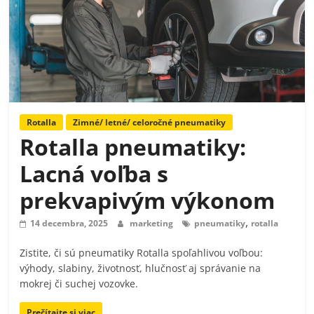
Rotalla
Zimné/ letné/ celoročné pneumatiky
Rotalla pneumatiky:
Lacná voľba s
prekvapivým výkonom
,
14 decembra, 2025
marketing
pneumatiky
rotalla
Zistite, či sú pneumatiky Rotalla spoľahlivou voľbou:
výhody, slabiny, životnosť, hlučnosť aj správanie na
mokrej či suchej vozovke.
Prečítajte si viac