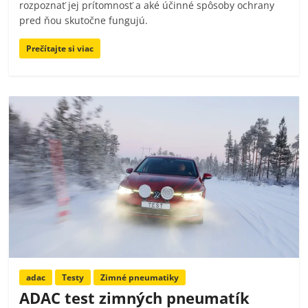
rozpoznať jej prítomnosť a aké účinné spôsoby ochrany
pred ňou skutočne fungujú.
Prečítajte si viac
adac
Testy
Zimné pneumatiky
ADAC test zimných pneumatík