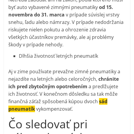
byť auto vybavené zimnými pneumatiky
od 15.
novembra do 31. marca
v prípade súvislej vrstvy
snehu, ľadu alebo námrazy. V prípade nedodržania
riskujete nielen pokutu a ohrozenie zdravia
všetkých účastníkov premávky, ale aj problémy
škody v prípade nehody.
Dlhšia životnosť letných pneumatík
Aj v zime používate prevažne zimné pneumatiky a
nejazdíte na letných alebo celoročných,
chránite
ich pred zbytočným opotrebením
a predlžujete
ich životnosť. V konečnom dôsledku sa tak môže
finančná záťaž spôsobená kúpou dvoch
sád
pneumatík
vykompenzovať.
Čo sledovať pri