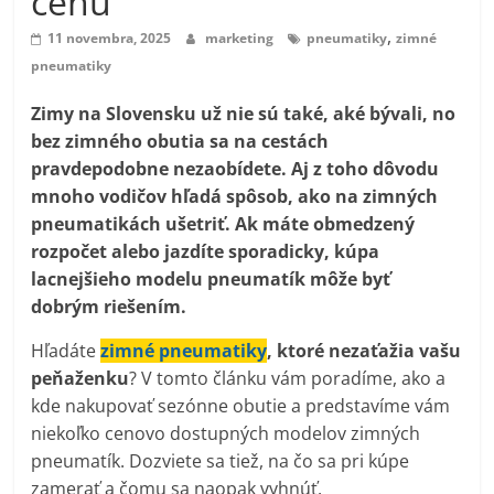
cenu
,
11 novembra, 2025
marketing
pneumatiky
zimné
pneumatiky
Zimy na Slovensku už nie sú také, aké bývali, no
bez zimného obutia sa na cestách
pravdepodobne nezaobídete. Aj z toho dôvodu
mnoho vodičov hľadá spôsob, ako na zimných
pneumatikách ušetriť. Ak máte obmedzený
rozpočet alebo jazdíte sporadicky, kúpa
lacnejšieho modelu pneumatík môže byť
dobrým riešením.
Hľadáte
zimné pneumatiky
, ktoré nezaťažia vašu
peňaženku
? V tomto článku vám poradíme, ako a
kde nakupovať sezónne obutie a predstavíme vám
niekoľko cenovo dostupných modelov zimných
pneumatík. Dozviete sa tiež, na čo sa pri kúpe
zamerať a čomu sa naopak vyhnúť.