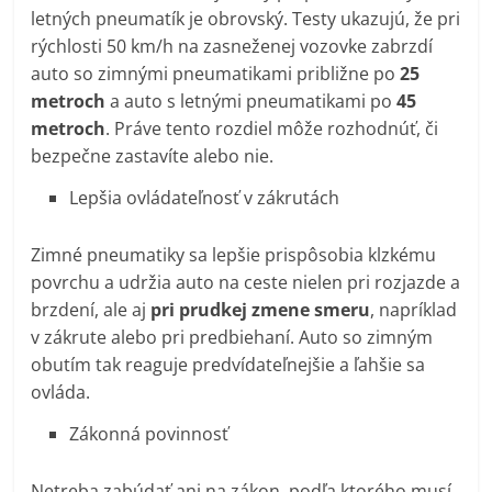
letných pneumatík je obrovský. Testy ukazujú, že pri
rýchlosti 50 km/h na zasneženej vozovke zabrzdí
auto so zimnými pneumatikami približne po
25
metroch
a auto s letnými pneumatikami po
45
metroch
. Práve tento rozdiel môže rozhodnúť, či
bezpečne zastavíte alebo nie.
Lepšia ovládateľnosť v zákrutách
Zimné pneumatiky sa lepšie prispôsobia klzkému
povrchu a udržia auto na ceste nielen pri rozjazde a
brzdení, ale aj
pri prudkej zmene smeru
, napríklad
v zákrute alebo pri predbiehaní. Auto so zimným
obutím tak reaguje predvídateľnejšie a ľahšie sa
ovláda.
Zákonná povinnosť
Netreba zabúdať ani na zákon, podľa ktorého musí