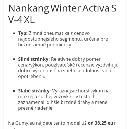
Nankang Winter Activa S
V‑4 XL
Typ:
Zimná pneumatika z cenovo
najdostupnejšieho segmentu, určená pre
bežné zimné podmienky.
Silné stránky:
Relatívne dobrý pomer
cena/výkon, používateľské recenzie vyzdvihujú
dobrú výkonnosť na snehu a odolnosť voči
opotrebeniu.
Slabé stránky:
Výraznejšie horší výkon na
mokrej a suchej vozovke – v testoch
zaznamenali dlhšie brzdné dráhy a menej
presné riadenie.
Na Gumy.eu nájdete tento model už
od 38,25 eur