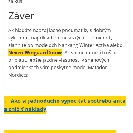
za kus.
Záver
Ak hľadáte naozaj lacné pneumatiky s dobrým
výkonom, napríklad do mestských podmienok,
siahnite po modeloch Nankang Winter Activa alebo
Nexen Winguard Snow
. Ak ste ochotní si trošku
priplatiť, lepšie jazdné vlastnosti v snehových
podmienkach vám poskytne model Matador
Nordicca.
←
Ako si jednoducho vypočítať spotrebu auta
a znížiť náklady