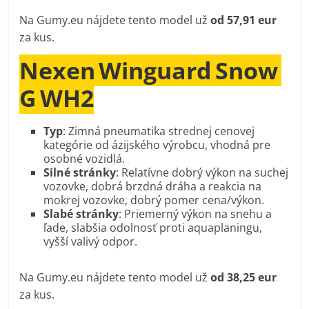
Na Gumy.eu nájdete tento model už
od 57,91 eur
za kus.
Nexen Winguard Snow
G WH2
Typ
: Zimná pneumatika strednej cenovej
kategórie od ázijského výrobcu, vhodná pre
osobné vozidlá.
Silné stránky
: Relatívne dobrý výkon na suchej
vozovke, dobrá brzdná dráha a reakcia na
mokrej vozovke, dobrý pomer cena/výkon.
Slabé stránky
: Priemerný výkon na snehu a
ľade, slabšia odolnosť proti aquaplaningu,
vyšší valivý odpor.
Na Gumy.eu nájdete tento model už
od 38,25 eur
za kus.