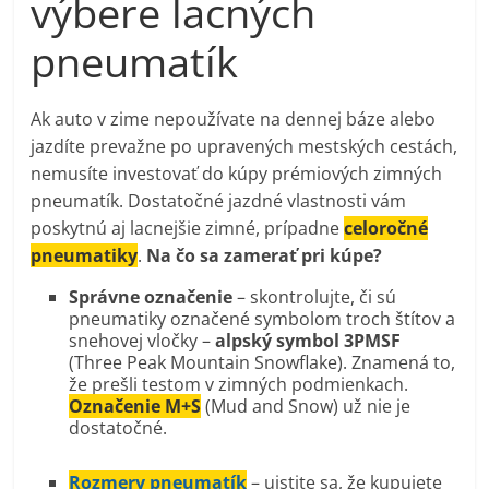
výbere lacných
pneumatík
Ak auto v zime nepoužívate na dennej báze alebo
jazdíte prevažne po upravených mestských cestách,
nemusíte investovať do kúpy prémiových zimných
pneumatík. Dostatočné jazdné vlastnosti vám
poskytnú aj lacnejšie zimné, prípadne
celoročné
pneumatiky
.
Na čo sa zamerať pri kúpe?
Správne označenie
– skontrolujte, či sú
pneumatiky označené symbolom troch štítov a
snehovej vločky –
alpský symbol 3PMSF
(Three Peak Mountain Snowflake). Znamená to,
že prešli testom v zimných podmienkach.
Označenie M+S
(Mud and Snow) už nie je
dostatočné.
Rozmery pneumatík
– uistite sa, že kupujete