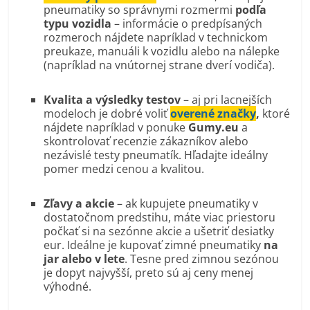
pneumatiky so správnymi rozmermi
podľa
typu vozidla
– informácie o predpísaných
rozmeroch nájdete napríklad v technickom
preukaze, manuáli k vozidlu alebo na nálepke
(napríklad na vnútornej strane dverí vodiča).
Kvalita a výsledky testov
– aj pri lacnejších
modeloch je dobré voliť
overené značky
,
ktoré
nájdete napríklad v ponuke
Gumy.eu
a
skontrolovať recenzie zákazníkov alebo
nezávislé testy pneumatík. Hľadajte ideálny
pomer medzi cenou a kvalitou.
Zľavy a akcie
– ak kupujete pneumatiky v
dostatočnom predstihu, máte viac priestoru
počkať si na sezónne akcie a ušetriť desiatky
eur. Ideálne je kupovať zimné pneumatiky
na
jar alebo v lete
. Tesne pred zimnou sezónou
je dopyt najvyšší, preto sú aj ceny menej
výhodné.