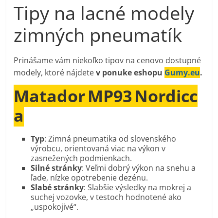
Tipy na lacné modely
zimných pneumatík
Prinášame vám niekoľko tipov na cenovo dostupné
modely, ktoré nájdete
v ponuke eshopu
Gumy.eu
.
Matador MP93 Nordicc
a
Typ
: Zimná pneumatika od slovenského
výrobcu, orientovaná viac na výkon v
zasnežených podmienkach.
Silné stránky
: Veľmi dobrý výkon na snehu a
ľade, nízke opotrebenie dezénu.
Slabé stránky
: Slabšie výsledky na mokrej a
suchej vozovke, v testoch hodnotené ako
„uspokojivé“.