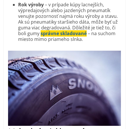
Rok výroby
– v prípade kúpy lacnejších,
výpredajových alebo jazdených pneumatík
venujte pozornosť najmä roku výroby a stavu.
Ak sú pneumatiky staršieho dáta, môže byť už
guma viac degradovaná. Dôležité je tiež to, či
boli gumy
správne skladované
– na suchom
miesto mimo priameho slnka.