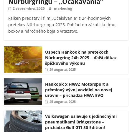
Nürburgringu – „Očakávania“
2 septembra, 2025
marketing
Falken predstavil film „Očakávania“ z 24-hodinových
pretekov Nürburgringu 2025. Pohľad do zákulisia tímu,
boxov a náročného boja o víťazstvo.
Úspech Hankook na pretekoch
Nürburgring 24h 2025 – ďalší dôkaz
špičkového výkonu
29 augusta, 2025
Hankook x HWA: Motorsport a
prémiový vývoj vozidiel na novej
úrovni – prichádza HWA EVO
25 augusta, 2025
Volkswagen oslavuje s jedinečnými
pneumatikami Bridgestone –
prichádza Golf GTI 50 Edition!