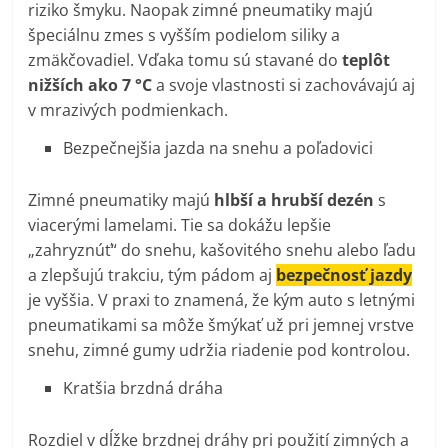
riziko šmyku. Naopak zimné pneumatiky majú
špeciálnu zmes s vyšším podielom siliky a
zmäkčovadiel. Vďaka tomu sú stavané do
teplôt
nižších ako 7 °C
a svoje vlastnosti si zachovávajú aj
v mrazivých podmienkach.
Bezpečnejšia jazda na snehu a poľadovici
Zimné pneumatiky majú
hlbší a hrubší dezén
s
viacerými lamelami. Tie sa dokážu lepšie
„zahryznúť“ do snehu, kašovitého snehu alebo ľadu
a zlepšujú trakciu, tým pádom aj
bezpečnosť jazdy
je vyššia. V praxi to znamená, že kým auto s letnými
pneumatikami sa môže šmýkať už pri jemnej vrstve
snehu, zimné gumy udržia riadenie pod kontrolou.
Kratšia brzdná dráha
Rozdiel v dĺžke brzdnej dráhy pri použití zimných a