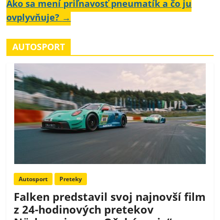
Ako sa mení priľnavosť pneumatík a čo ju
ovplyvňuje?
→
AUTOSPORT
Autosport
Preteky
Falken predstavil svoj najnovší film
z 24-hodinových pretekov