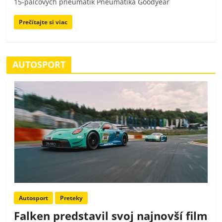
15-palcových pneumatík Pneumatika Goodyear
Prečítajte si viac
AUTOSPORT
Autosport
Preteky
Falken predstavil svoj najnovší film