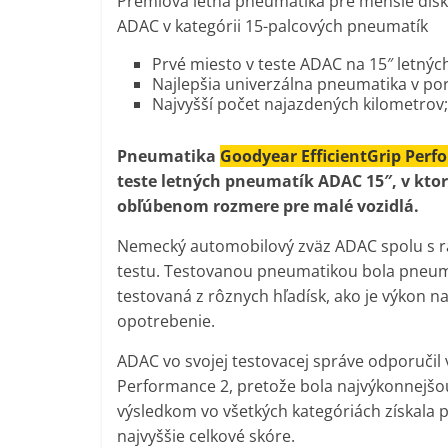
Prémiová letná pneumatika pre menšie disky
ADAC v kategórii 15-palcových pneumatík
Prvé miesto v teste ADAC na 15″ letný
Najlepšia univerzálna pneumatika v po
Najvyšší počet najazdených kilometrov
Pneumatika
Goodyear EfficientGrip Per
teste letných pneumatík ADAC 15″, v kt
obľúbenom rozmere pre malé vozidlá.
Nemecký automobilový zväz ADAC spolu s ra
testu. Testovanou pneumatikou bola pneum
testovaná z rôznych hľadísk, ako je výkon 
opotrebenie.
ADAC vo svojej testovacej správe odporuči
Performance 2, pretože bola najvýkonnejš
výsledkom vo všetkých kategóriách získala 
najvyššie celkové skóre.