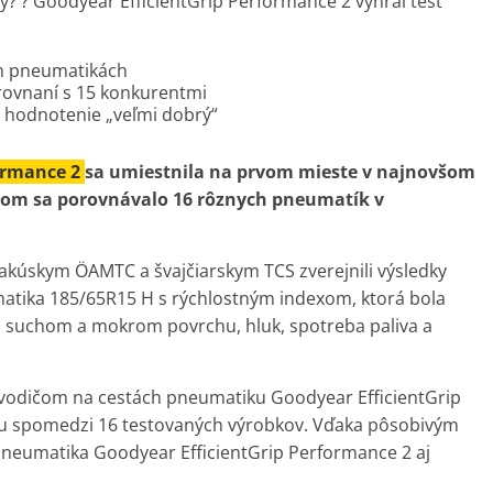
? ? Goodyear EfficientGrip Performance 2 vyhral test
ch pneumatikách
rovnaní s 15 konkurentmi
; hodnotenie „veľmi dobrý“
formance 2
sa umiestnila na prvom mieste v najnovšom
orom sa porovnávalo 16 rôznych pneumatík v
kúskym ÖAMTC a švajčiarskym TCS zverejnili výsledky
atika 185/65R15 H s rýchlostným indexom, ktorá bola
na suchom a mokrom povrchu, hluk, spotreba paliva a
l vodičom na cestách pneumatiku Goodyear EfficientGrip
ou spomedzi 16 testovaných výrobkov. Vďaka pôsobivým
pneumatika Goodyear EfficientGrip Performance 2 aj