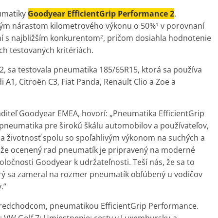
eumatiky
Goodyear EfficientGrip Performance 2
.
ým nárastom kilometrového výkonu o 50%
v porovnaní
1
í s najbližším konkurentom
, pričom dosiahla hodnotenie
2
ch testovaných kritériách.
22, sa testovala pneumatika 185/65R15, ktorá sa používa
i A1, Citroën C3, Fiat Panda, Renault Clio a Zoe a
aditeľ Goodyear EMEA, hovorí: „Pneumatika EfficientGrip
pneumatika pre širokú škálu automobilov a používateľov,
n a životnosť spolu so spoľahlivým výkonom na suchých a
, že ocenený rad pneumatík je pripravený na moderné
oločnosti Goodyear k udržateľnosti. Teší nás, že sa to
orý sa zameral na rozmer pneumatík obľúbený u vodičov
.“
 predchodcom, pneumatikou EfficientGrip Performance.