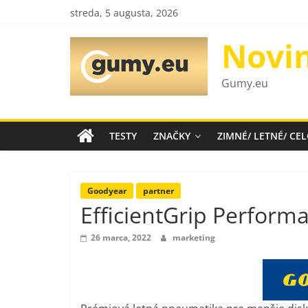
Skip
streda, 5 augusta, 2026
to
content
Novi
Gumy.eu
TESTY
ZNAČKY
ZIMNÉ/ LETNÉ/ C
Goodyear
partner
EfficientGrip Perform
26 marca, 2022
marketing