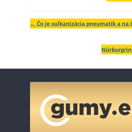
←
Čo je vulkanizácia pneumatík a na 
Nürburgrin