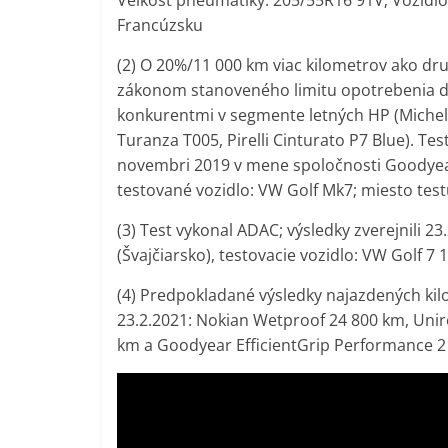
Veľkosť pneumatiky: 205/55R16 91V; Vozidlo
Francúzsku
(2) O 20%/11 000 km viac kilometrov ako dr
zákonom stanoveného limitu opotrebenia d
konkurentmi v segmente letných HP (Michel
Turanza T005, Pirelli Cinturato P7 Blue). 
novembri 2019 v mene spoločnosti Goodyea
testované vozidlo: VW Golf Mk7; miesto tes
(3) Test vykonal ADAC; výsledky zverejnili
(Švajčiarsko), testovacie vozidlo: VW Golf 7 1
(4) Predpokladané výsledky najazdených ki
23.2.2021: Nokian Wetproof 24 800 km, Uniro
km a Goodyear EfficientGrip Performance 2