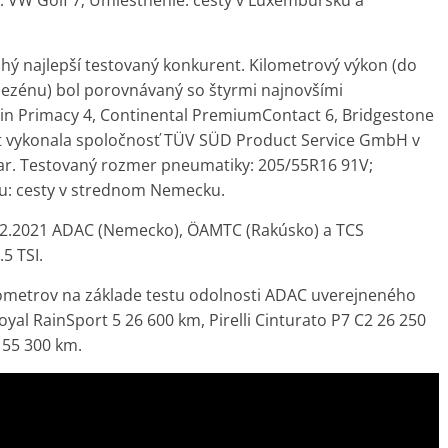
: VW Golf 7; Umiestnenie: cesty v Luxembursku a
uhý najlepší testovaný konkurent. Kilometrový výkon (do
ezénu) bol porovnávaný so štyrmi najnovšími
in Primacy 4, Continental PremiumContact 6, Bridgestone
Test vykonala spoločnosť TÜV SÜD Product Service GmbH v
r. Testovaný rozmer pneumatiky: 205/55R16 91V;
tu: cesty v strednom Nemecku.
 23.2.2021 ADAC (Nemecko), ÖAMTC (Rakúsko) a TCS
.5 TSI.
lometrov na základe testu odolnosti ADAC uverejneného
yal RainSport 5 26 600 km, Pirelli Cinturato P7 C2 26 250
 55 300 km.