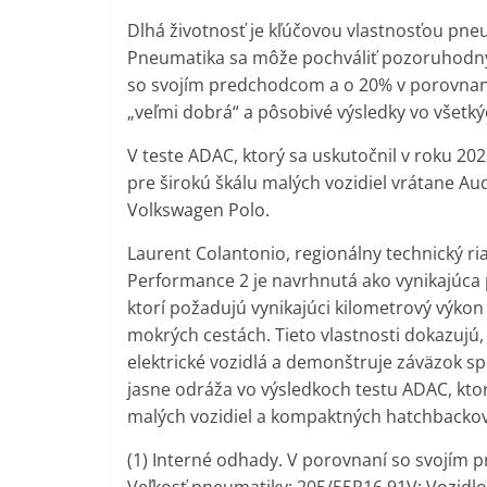
Dlhá životnosť je kľúčovou vlastnosťou pn
Pneumatika sa môže pochváliť pozoruhodn
so svojím predchodcom a o 20% v porovnan
„veľmi dobrá“ a pôsobivé výsledky vo všetký
V teste ADAC, ktorý sa uskutočnil v roku 20
pre širokú škálu malých vozidiel vrátane Aud
Volkswagen Polo.
Laurent Colantonio, regionálny technický ri
Performance 2 je navrhnutá ako vynikajúca 
ktorí požadujú vynikajúci kilometrový výko
mokrých cestách. Tieto vlastnosti dokazujú
elektrické vozidlá a demonštruje záväzok sp
jasne odráža vo výsledkoch testu ADAC, kt
malých vozidiel a kompaktných hatchbackov
(1) Interné odhady. V porovnaní so svojím