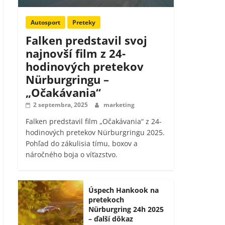
Autosport
Preteky
Falken predstavil svoj
najnovší film z 24-
hodinových pretekov
Nürburgringu –
„Očakávania“
2 septembra, 2025
marketing
Falken predstavil film „Očakávania“ z 24-
hodinových pretekov Nürburgringu 2025.
Pohľad do zákulisia tímu, boxov a
náročného boja o víťazstvo.
Úspech Hankook na
pretekoch
Nürburgring 24h 2025
– ďalší dôkaz