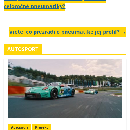
celoročné pneumatiky?
Viete, čo prezradí o pneumatike jej profil?
→
AUTOSPORT
Autosport
Preteky