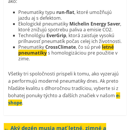
ako:
Pneumatiky typu
run-flat
, ktoré umožňujú
jazdu aj s defektom.
Ekologické pneumatiky
Michelin Energy Saver
,
ktoré znižujú spotrebu paliva a emisie CO2.
Technológiu
EverGrip
, ktorá zaisťuje vysokú
priľnavosť pneumatík počas celej ich životnosti.
Pneumatiky
CrossClimate
, čo sú prvé
letné
pneumatiky
s homologizáciou pre použitie v
zime.
Všetky tri spoločnosti prispeli k tomu, ako vyzerajú
a performujú moderné pneumatiky dnes. Ak preto
hľadáte kvalitu s dlhoročnou tradíciou, vyberte si z
bohatej ponuky týchto a ďalších značiek v našom
e-
shope
.
←
Aký dezén musia mať letné, zimné a