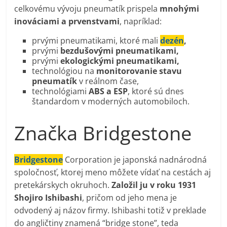
celkovému vývoju pneumatík prispela
mnohými
inováciami a prvenstvami
, napríklad:
prvými pneumatikami, ktoré mali
dezén
,
prvými
bezdušovými pneumatikami,
prvými
ekologickými pneumatikami,
technológiou na
monitorovanie stavu
pneumatík
v reálnom čase,
technológiami
ABS a ESP
, ktoré sú dnes
štandardom v moderných automobiloch​.
Značka Bridgestone
Bridgestone
Corporation je japonská nadnárodná
spoločnosť, ktorej meno môžete vídať na cestách aj
pretekárskych okruhoch.
Založil ju v roku 1931
Shojiro Ishibashi
, pričom od jeho mena je
odvodený aj názov firmy. Ishibashi totiž v preklade
do angličtiny znamená “bridge stone”, teda