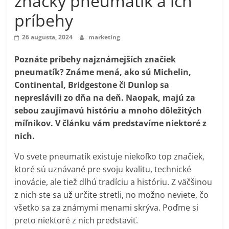
značky pneumatík a ich
príbehy
26 augusta, 2024
marketing
Poznáte príbehy najznámejších značiek
pneumatík? Známe mená, ako sú Michelin,
Continental, Bridgestone či Dunlop sa
nepreslávili zo dňa na deň. Naopak, majú za
sebou zaujímavú históriu a mnoho dôležitých
míľnikov. V článku vám predstavíme niektoré z
nich.
Vo svete pneumatík existuje niekoľko top značiek,
ktoré sú uznávané pre svoju kvalitu, technické
inovácie, ale tiež dlhú tradíciu a históriu. Z väčšinou
z nich ste sa už určite stretli, no možno neviete, čo
všetko sa za známymi menami skrýva. Poďme si
preto niektoré z nich predstaviť.