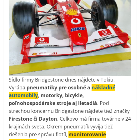
Sídlo firmy Bridgestone dnes nájdete v Tokiu.
Vyrába
pneumatiky pre osobné a
nákladné
automobily
, motorky, bicykle,
poľnohospodárske stroje aj lietadlá
. Pod
strechou koncernu Bridgestone nájdete tiež značky
Firestone či Dayton
. Celkovo má firma továrne v 24
krajinách sveta. Okrem pneumatík vyvíja tiež
riešenia pre správu flotíl,
monitorovanie