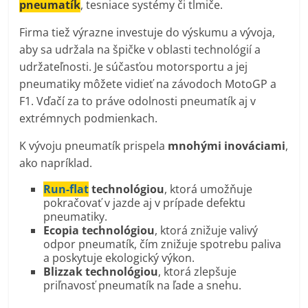
pneumatík
, tesniace systémy či tlmiče.
Firma tiež výrazne investuje do výskumu a vývoja,
aby sa udržala na špičke v oblasti technológií a
udržateľnosti​. Je súčasťou motorsportu a jej
pneumatiky môžete vidieť na závodoch MotoGP a
F1. Vďačí za to práve odolnosti pneumatík aj v
extrémnych podmienkach.
K vývoju pneumatík prispela
mnohými inováciami
,
ako napríklad.
Run-flat
technológiou
, ktorá umožňuje
pokračovať v jazde aj v prípade defektu
pneumatiky.
Ecopia technológiou
, ktorá znižuje valivý
odpor pneumatík, čím znižuje spotrebu paliva
a poskytuje ekologický výkon.
Blizzak technológiou
, ktorá zlepšuje
priľnavosť pneumatík na ľade a snehu.