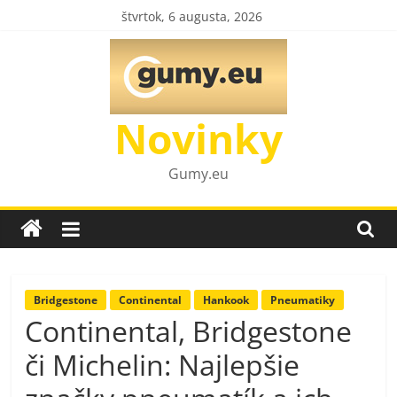
Skip
štvrtok, 6 augusta, 2026
to
content
Novinky
Gumy.eu
Bridgestone
Continental
Hankook
Pneumatiky
Continental, Bridgestone
či Michelin: Najlepšie