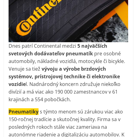
Dnes patrí Continental medzi
5
najväčších
svetových dodávateľov pneumatík
pre osobné
automobily, nákladné vozidlá, motocykle či bicykle.
Venuje sa tiež
vývoju a výrobe brzdových
systémov, prístrojovej technike či elektronike
vozidie
l. Nadnárodný koncern združuje niekoľko
divízií a má viac ako 190 000 zamestnancov v 61
krajinách a 554 pobočkách.
Pneumatiky
s týmto menom sú zárukou viac ako
150-ročnej tradície a skutočnej kvality. Firma sa v
posledných rokoch stále viac zameriava na
autonómne riadenie a digitalizáciu automobilov. K