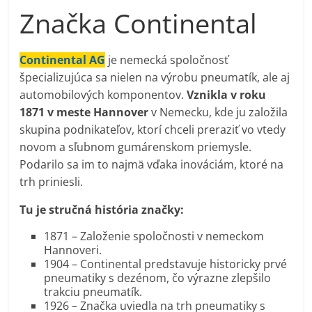
Značka Continental
Continental AG
je nemecká spoločnosť
špecializujúca sa nielen na výrobu pneumatík, ale aj
automobilových komponentov.
Vznikla v roku
1871 v meste Hannover
v Nemecku, kde ju založila
skupina podnikateľov, ktorí chceli preraziť vo vtedy
novom a sľubnom gumárenskom priemysle.
Podarilo sa im to najmä vďaka inováciám, ktoré na
trh priniesli.
Tu je stručná história značky:
1871 – Založenie spoločnosti v nemeckom
Hannoveri.
1904 – Continental predstavuje historicky prvé
pneumatiky s dezénom, čo výrazne zlepšilo
trakciu pneumatík.
1926 – Značka uviedla na trh pneumatiky s