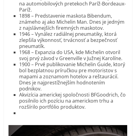
na automobilových pretekoch Paríž-Bordeaux-
Paríž.
1898 – Predstavenie maskota Bibendum,
známeho aj ako Michelin Man. Dnes je jedným
z najslávnejších firemných maskotov.
1946 – Vynález radiálnej pneumatiky, ktorá
zlepšila výkonnosť, trvácnosť a bezpečnosť
pneumatík.
1968 – Expanzia do USA, kde Michelin otvoril
svoj prvý závod v Greenville v Južnej Karolíne.
1900 – Prvé publikovanie Michelin Guide, ktorý
bol bezplatnou príručkou pre motoristov s
mapami a zoznamom hotelov a reštaurácií.
Dnes je najprestížnejším hodnotením
podnikov.
Akvizícia americkej spoločnosti BFGoodrich, čo
posilnilo ich pozíciu na americkom trhu a
rozšírilo portfólio produktov.