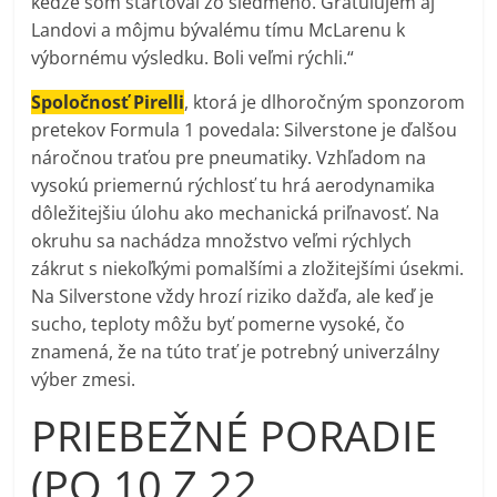
keďže som štartoval zo siedmeho. Gratulujem aj
Landovi a môjmu bývalému tímu McLarenu k
výbornému výsledku. Boli veľmi rýchli.“
Spoločnosť Pirelli
, ktorá je dlhoročným sponzorom
pretekov Formula 1 povedala: Silverstone je ďalšou
náročnou traťou pre pneumatiky. Vzhľadom na
vysokú priemernú rýchlosť tu hrá aerodynamika
dôležitejšiu úlohu ako mechanická priľnavosť. Na
okruhu sa nachádza množstvo veľmi rýchlych
zákrut s niekoľkými pomalšími a zložitejšími úsekmi.
Na Silverstone vždy hrozí riziko dažďa, ale keď je
sucho, teploty môžu byť pomerne vysoké, čo
znamená, že na túto trať je potrebný univerzálny
výber zmesi.
PRIEBEŽNÉ PORADIE
(PO 10 Z 22