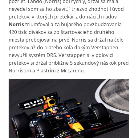
pozrieť. Lando (Norris) bol rýchly, držal sa ma a
nevedel som sa ho zbaviť,“ triezvo zhodnotil úvod
pretekov, v ktorých pretekár z domácich radov-
Norris
triumfoval a za bujarého povzbudzovania
420 tisíc divákov sa zo štartovacieho druhého
miesta prebojoval na prvé. Norris sa držal na čele
pretekov až do piateho kola dokým Verstappen
nevyužil systém DRS. Verstappen si v polovici
pretekov si držal približne 5 sekundový náskok pred
Norrisom a Piastrim z McLarenu.