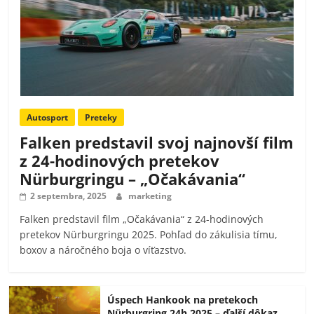
Autosport
Preteky
Falken predstavil svoj najnovší film
z 24-hodinových pretekov
Nürburgringu – „Očakávania“
2 septembra, 2025
marketing
Falken predstavil film „Očakávania“ z 24-hodinových
pretekov Nürburgringu 2025. Pohľad do zákulisia tímu,
boxov a náročného boja o víťazstvo.
Úspech Hankook na pretekoch
Nürburgring 24h 2025 – ďalší dôkaz