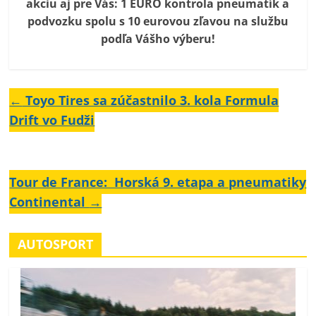
akciu aj pre Vás: 1 EURO kontrola pneumatík a
podvozku spolu s 10 eurovou zľavou na službu
podľa Vášho výberu!
←
Toyo Tires sa zúčastnilo 3. kola Formula
Drift vo Fudži
Tour de France: Horská 9. etapa a pneumatiky
Continental
→
AUTOSPORT