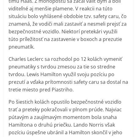
tímu Haas. Z monopostu sa začal valiť dym a boli
viditeľné aj menšie plamene. V reakcii na túto
situáciu bolo vyhlásené obdobie tzv. safety caru, čo
znamená, že vodiči mali zastaviť a nesmeli prejsť za
bezpečnostné vozidlo. Niektorí pretekári využili
túto príležitosť na zastavenie v boxoch a prezutie
pneumatík.
Charles Leclerc sa rozhodol po 12 kolách vymeniť
pneumatiky s tvrdou zmesou za tie so stredne
tvrdou. Lewis Hamilton využil svoju pozíciu po
prezutí a vďaka prítomnosti safety caru sa dostal na
tretie miesto pred Piastriho.
Po šiestich kolách opustilo bezpečnostné vozidlo
trať a preteky pokračovali v plnom prúde. Najviac
pútavým a zaujímavým momentom bola snaha
Hamiltona o druhú priečku. Lando Norris však
pozíciu úspešne ubránil a Hamilton skončil v jeho