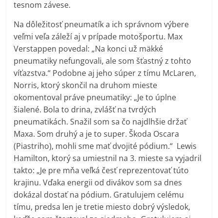
tesnom závese.
Na dôležitosť pneumatík a ich správnom výbere
veľmi veľa záleží aj v prípade motošportu. Max
Verstappen povedal: „Na konci už mäkké
pneumatiky nefungovali, ale som šťastný z tohto
víťazstva.“ Podobne aj jeho súper z tímu McLaren,
Norris, ktorý skončil na druhom mieste
okomentoval práve pneumatiky: „Je to úplne
šialené. Bola to drina, zvlášť na tvrdých
pneumatikách. Snažil som sa čo najdlhšie držať
Maxa. Som druhý a je to super. Škoda Oscara
(Piastriho), mohli sme mať dvojité pódium.“ Lewis
Hamilton, ktorý sa umiestnil na 3. mieste sa vyjadril
takto: „Je pre mňa veľká česť reprezentovať túto
krajinu. Vďaka energii od divákov som sa dnes
dokázal dostať na pódium. Gratulujem celému
tímu, predsa len je tretie miesto dobrý výsledok,