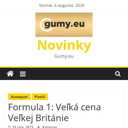
Skip
štvrtok, 6 augusta, 2026
to
content
Novinky
Gumy.eu
Autosport
Pirelli
Formula 1: Veľká cena
Veľkej Británie
10 júla, 2023
Katarina