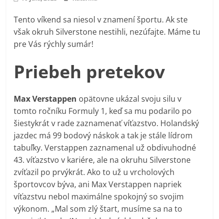
Tento víkend sa niesol v znamení športu. Ak ste
však okruh Silverstone nestihli, nezúfajte. Máme tu
pre Vás rýchly sumár!
Priebeh pretekov
Max Verstappen
opätovne ukázal svoju silu v
tomto ročníku Formuly 1, keď sa mu podarilo po
šiestykrát v rade zaznamenať víťazstvo. Holandský
jazdec má 99 bodový náskok a tak je stále lídrom
tabuľky. Verstappen zaznamenal už obdivuhodné
43. víťazstvo v kariére, ale na okruhu Silverstone
zvíťazil po prvýkrát. Ako to už u vrcholových
športovcov býva, ani Max Verstappen napriek
víťazstvu nebol maximálne spokojný so svojim
výkonom. „Mal som zlý štart, musíme sa na to