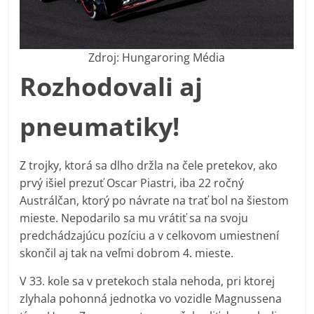
Zdroj: Hungaroring Média
Rozhodovali aj
pneumatiky!
Z trojky, ktorá sa dlho držla na čele pretekov, ako
prvý išiel prezuť Oscar Piastri, iba 22 ročný
Austrálčan, ktorý po návrate na trať bol na šiestom
mieste. Nepodarilo sa mu vrátiť sa na svoju
predchádzajúcu pozíciu a v celkovom umiestnení
skončil aj tak na veľmi dobrom 4. mieste.
V 33. kole sa v pretekoch stala nehoda, pri ktorej
zlyhala pohonná jednotka vo vozidle Magnussena