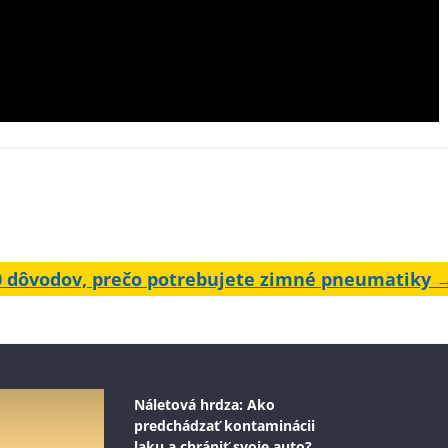
0 dôvodov, prečo potrebujete zimné pneumatiky
Náletová hrdza: Ako
predchádzať kontaminácii
laku a chrániť svoje auto?