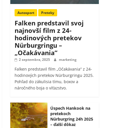
Autosport
Preteky
Falken predstavil svoj
najnovší film z 24-
hodinových pretekov
Nürburgringu –
„Očakávania“
2 septembra, 2025
marketing
Falken predstavil film „Očakávania“ z 24-
hodinových pretekov Nürburgringu 2025.
Pohľad do zákulisia tímu, boxov a
náročného boja o víťazstvo.
Úspech Hankook na
pretekoch
Nürburgring 24h 2025
– ďalší dôkaz