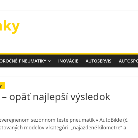
nky
ELOROČNÉ PNEUMATIKY
INOVÁCIE
AUTOSERVIS
AUTOSP
y
 opäť najlepší výsledok
zverejnenom sezónnom teste pneumatík v AutoBilde (č.
estovaných modelov v kategórii „najazdené kilometre“ a