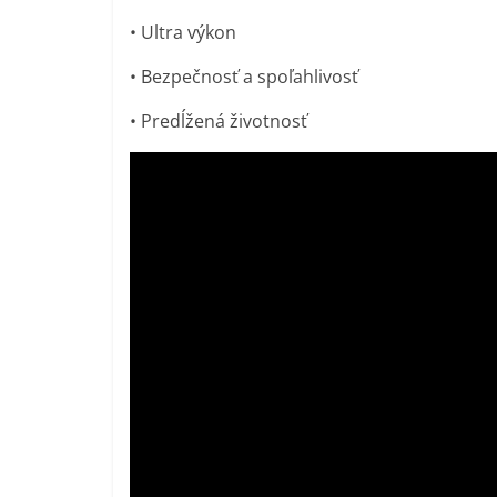
• Ultra výkon
• Bezpečnosť a spoľahlivosť
• Predĺžená životnosť