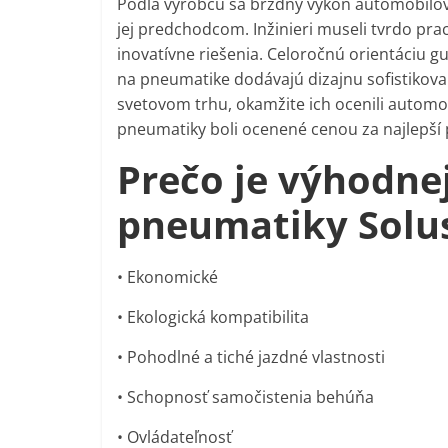
Podľa výrobcu sa brzdný výkon automobilo
jej predchodcom. Inžinieri museli tvrdo pr
inovatívne riešenia. Celoročnú orientáciu 
na pneumatike dodávajú dizajnu sofistikova
svetovom trhu, okamžite ich ocenili automob
pneumatiky boli ocenené cenou za najlepší 
Prečo je výhodnej
pneumatiky Solu
• Ekonomické
• Ekologická kompatibilita
• Pohodlné a tiché jazdné vlastnosti
• Schopnosť samočistenia behúňa
• Ovládateľnosť