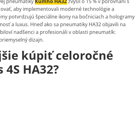
vej pneumatiky
Kumho HA32
zvýšil o 15 % v porovnaní s
acovať, aby implementovali moderné technológie a
gumy potvrdzujú špeciálne ikony na bočniciach a hologramy
nosť a luxus. Hneď ako sa pneumatiky HA32 objavili na
iloví nadšenci a profesionáli v oblasti pneumatík:
priemyselný dizajn.
šie kúpiť celoročné
s 4S HA32?