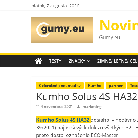
Skip
piatok, 7 augusta, 2026
to
content
Novi
Gumy.eu
TESTY
ZNAČKY
ZIMNÉ/ LETNÉ/ C
Celoročné pneumatiky
Kumho
partner
Test
Kumho Solus 4S HA32 –
4 novembra, 2021
marketing
Kumho Solus 4S HA32
dosiahol v nedávno 
39/2021) najlepší výsledok zo všetkých 32 t
preto dostal označenie ECO-Master.