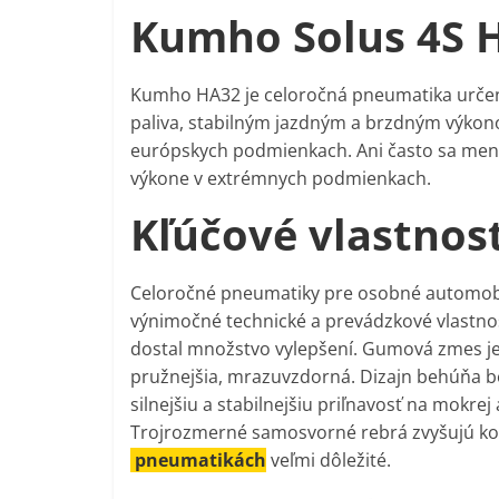
Kumho Solus 4S H
Kumho HA32 je celoročná pneumatika urče
paliva, stabilným jazdným a brzdným výkon
európskych podmienkach. Ani často sa me
výkone v extrémnych podmienkach.
Kľúčové vlastnos
Celoročné pneumatiky pre osobné automobil
výnimočné technické a prevádzkové vlastnos
dostal množstvo vylepšení. Gumová zmes je 
pružnejšia, mrazuvzdorná. Dizajn behúňa bo
silnejšiu a stabilnejšiu priľnavosť na mok
Trojrozmerné samosvorné rebrá zvyšujú kon
pneumatikách
veľmi dôležité.