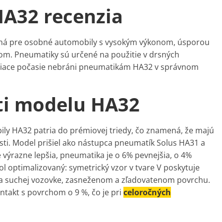
A32 recenzia
ná pre osobné automobily s vysokým výkonom, úsporou
om. Pneumatiky sú určené na použitie v drsných
niace počasie nebráni pneumatikám HA32 v správnom
ti modelu HA32
y HA32 patria do prémiovej triedy, čo znamená, že majú
ti. Model prišiel ako nástupca pneumatík Solus HA31 a
výrazne lepšia, pneumatika je o 6% pevnejšia, o 4%
l optimalizovaný: symetrický vzor v tvare V poskytuje
rej a suchej vozovke, zasneženom a zľadovatenom povrchu.
takt s povrchom o 9 %, čo je pri
celoročných