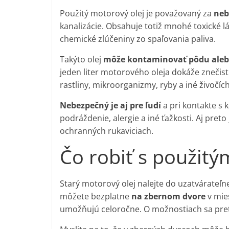
Použitý motorový olej je považovaný za
neb
kanalizácie. Obsahuje totiž mnohé toxické lá
chemické zlúčeniny zo spaľovania paliva.
Takýto olej
môže kontaminovať pôdu aleb
jeden liter motorového oleja dokáže znečisti
rastliny, mikroorganizmy, ryby a iné živočíc
Nebezpečný je aj pre ľudí
a pri kontakte s
podráždenie, alergie a iné ťažkosti. Aj pre
ochranných rukaviciach.
Čo robiť s použit
Starý motorový olej nalejte do uzatvárateľ
môžete bezplatne
na zbernom dvore
v mie
umožňujú celoročne. O možnostiach sa pret