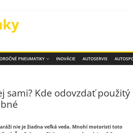
nky
ELOROČNÉ PNEUMATIKY
INOVÁCIE
AUTOSERVIS
AUTOSP
ej sami? Kde odovzdať použitý
rebné
aráži nie je žiadna veľká veda. Mnohí motoristi toto