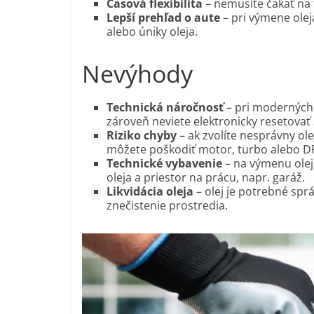
Časová flexibilita
– nemusíte čakať na 
Lepší prehľad o aute
– pri výmene olej
alebo úniky oleja.
Nevýhody
Technická náročnosť
– pri moderných a
zároveň neviete elektronicky resetovať 
Riziko chyby
– ak zvolíte nesprávny ole
môžete poškodiť motor, turbo alebo DPF
Technické vybavenie
– na výmenu olej
oleja a priestor na prácu, napr. garáž.
Likvidácia oleja
– olej je potrebné spr
znečistenie prostredia.