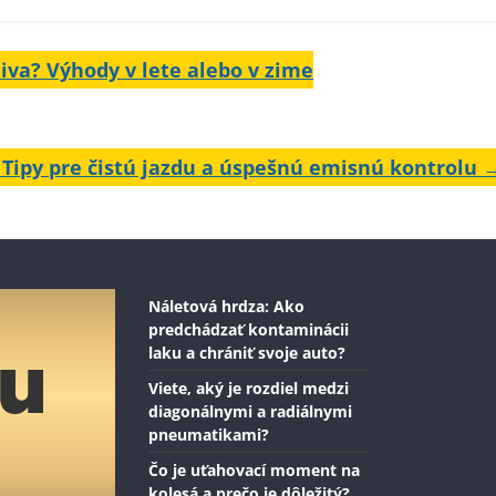
iva? Výhody v lete alebo v zime
 Tipy pre čistú jazdu a úspešnú emisnú kontrolu
Náletová hrdza: Ako
predchádzať kontaminácii
laku a chrániť svoje auto?
Viete, aký je rozdiel medzi
diagonálnymi a radiálnymi
pneumatikami?
Čo je uťahovací moment na
kolesá a prečo je dôležitý?