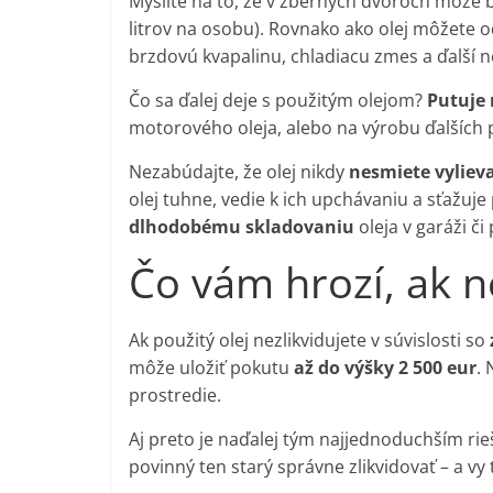
Myslite na to, že v zberných dvoroch môže 
litrov na osobu). Rovnako ako olej môžete o
brzdovú kvapalinu, chladiacu zmes a ďalší
Čo sa ďalej deje s použitým olejom?
Putuje 
motorového oleja, alebo na výrobu ďalších p
Nezabúdajte, že olej nikdy
nesmiete vylieva
olej tuhne, vedie k ich upchávaniu a sťažuj
dlhodobému skladovaniu
oleja v garáži či
Čo vám hrozí, ak n
Ak použitý olej nezlikvidujete v súvislosti so
môže uložiť pokutu
až do výšky 2 500 eur
. 
prostredie.
Aj preto je naďalej tým najjednoduchším ri
povinný ten starý správne zlikvidovať – a vy