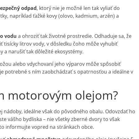
ezpečný odpad
, ktorý nie je možné len tak vyliať do
tky, napríklad ťažké kovy (olovo, kadmium, arzén) a
o vodu
a ohroziť tak životné prostredie. Odhaduje sa, že
ť tisícky litrov vody, v dôsledku čoho môže vyhubiť
hy a narušiť tak dôležité ekosystémy.
 kožou alebo vdychovaní jeho výparov môže spôsobiť
to je potrebné s ním zaobchádzať s opatrnosťou a ideálne v
ým motorovým olejom?
nej nádoby, ideálne však do pôvodného obalu. Odovzdať ho
ste vášho bydliska – nie všetky zberné dvory to však
o informujte vopred na stránkach obce.