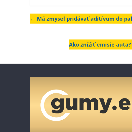
←
Má zmysel pridávať aditívum do pal
Ako znížiť emisie auta?