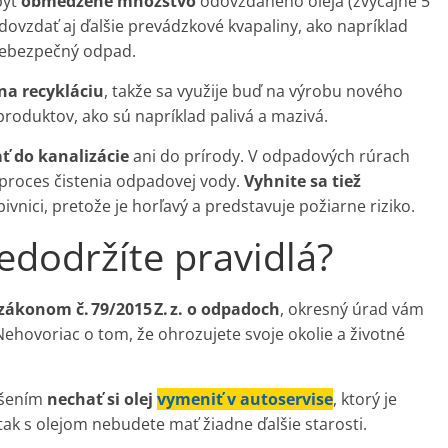
byť
obmedzené množstvo
odovzdaného oleja (zvyčajne 5
dovzdať aj ďalšie prevádzkové kvapaliny, ako napríklad
 nebezpečný odpad.
na recykláciu
, takže sa využije buď na výrobu nového
roduktov, ako sú napríklad palivá a mazivá.
ť do kanalizácie
ani do prírody. V odpadových rúrach
e proces čistenia odpadovej vody.
Vyhnite sa tiež
 pivnici, pretože je horľavý a predstavuje požiarne riziko.
edodržíte pravidlá?
zákonom č. 79/2015 Z. z. o odpadoch
, okresný úrad vám
Nehovoriac o tom, že ohrozujete svoje okolie a životné
ešením
nechať si olej
vymeniť v autoservise
, ktorý je
 tak s olejom nebudete mať žiadne ďalšie starosti.