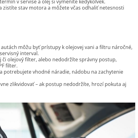
termín v servise a olej si vymeníte kedykoľvek.
a zistíte stav motora a môžete včas odhaliť netesnosti
utách môžu byť prístupy k olejovej vani a filtru náročné,
servisný interval.
j či olejový filter, alebo nedodržíte správny postup,
 filter.
a potrebujete vhodné náradie, nádobu na zachytenie
ávne zlikvidovať – ak postup nedodržíte, hrozí pokuta aj