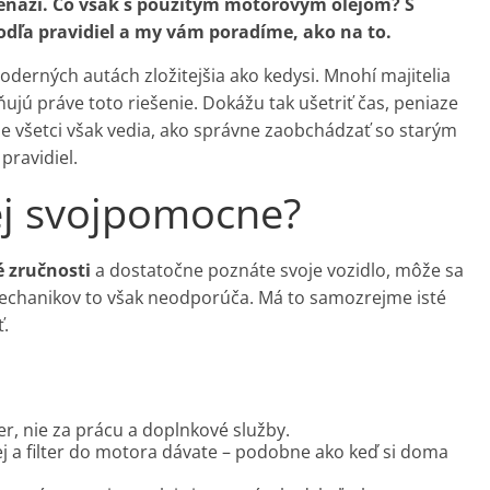
peňazí. Čo však s použitým motorovým olejom? S
dľa pravidiel a my vám poradíme, ako na to.
erných autách zložitejšia ako kedysi. Mnohí majitelia
ujú práve toto riešenie. Dokážu tak ušetriť čas, peniaze
. Nie všetci však vedia, ako správne zaobchádzať so starým
pravidiel.
lej svojpomocne?
é zručnosti
a dostatočne poznáte svoje vozidlo, môže sa
mechanikov to však neodporúča. Má to samozrejme isté
ť.
lter, nie za prácu a doplnkové služby.
lej a filter do motora dávate – podobne ako keď si doma