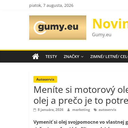
Skip
piatok, 7 augusta, 2026
to
content
Novi
Gumy.eu
TESTY
ZNAČKY
ZIMNÉ/ LETNÉ/ C
Autoservis
Meníte si motorový ol
olej a prečo je to pot
8 januára, 2026
marketing
autoservis
Vymeniť si olej svojpomocne vo vlastnej g