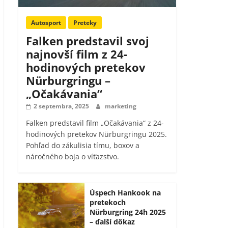
Autosport
Preteky
Falken predstavil svoj
najnovší film z 24-
hodinových pretekov
Nürburgringu –
„Očakávania“
2 septembra, 2025
marketing
Falken predstavil film „Očakávania“ z 24-
hodinových pretekov Nürburgringu 2025.
Pohľad do zákulisia tímu, boxov a
náročného boja o víťazstvo.
Úspech Hankook na
pretekoch
Nürburgring 24h 2025
– ďalší dôkaz