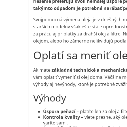
riešenie preferujú kvôli nemalej úspore 
takýmto odpadom je potrebné narábať po
Svojpomocná výmena oleja je v dnešných mod
starších modelov však ešte stále uprednostň
za prácu aj príplatky za drahší olej a filtre
olejom, alebo ho zámerne nelikvidujú podľa 
Oplatí sa meniť o
Ak máte
základné technické a mechanick
vám oplatiť vymeniť si olej doma. Väčšina 
výhody aj nevýhody, ktoré je potrebné zváži
Výhody
Úspora peňazí
– platíte len za olej a fi
Kontrola kvality
– viete presne, aký o
varíte sami.