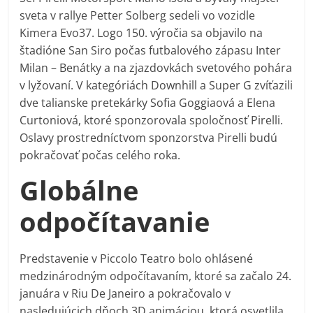
sveta v rallye Petter Solberg sedeli vo vozidle
Kimera Evo37. Logo 150. výročia sa objavilo na
štadióne San Siro počas futbalového zápasu Inter
Milan – Benátky a na zjazdovkách svetového pohára
v lyžovaní. V kategóriách Downhill a Super G zvíťazili
dve talianske pretekárky Sofia Goggiaová a Elena
Curtoniová, ktoré sponzorovala spoločnosť Pirelli.
Oslavy prostredníctvom sponzorstva Pirelli budú
pokračovať počas celého roka.
Globálne
odpočítavanie
Predstavenie v Piccolo Teatro bolo ohlásené
medzinárodným odpočítavaním, ktoré sa začalo 24.
januára v Riu De Janeiro a pokračovalo v
nasledujúcich dňoch 3D animáciou, ktorá osvetlila