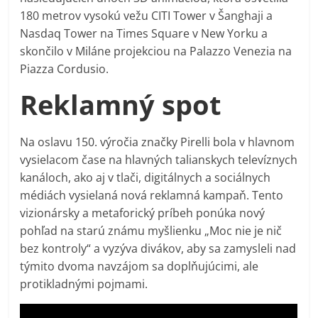
180 metrov vysokú vežu CITI Tower v Šanghaji a
Nasdaq Tower na Times Square v New Yorku a
skončilo v Miláne projekciou na Palazzo Venezia na
Piazza Cordusio.
Reklamný spot
Na oslavu 150. výročia značky Pirelli bola v hlavnom
vysielacom čase na hlavných talianskych televíznych
kanáloch, ako aj v tlači, digitálnych a sociálnych
médiách vysielaná nová reklamná kampaň. Tento
vizionársky a metaforický príbeh ponúka nový
pohľad na starú známu myšlienku „Moc nie je nič
bez kontroly“ a vyzýva divákov, aby sa zamysleli nad
týmito dvoma navzájom sa doplňujúcimi, ale
protikladnými pojmami.