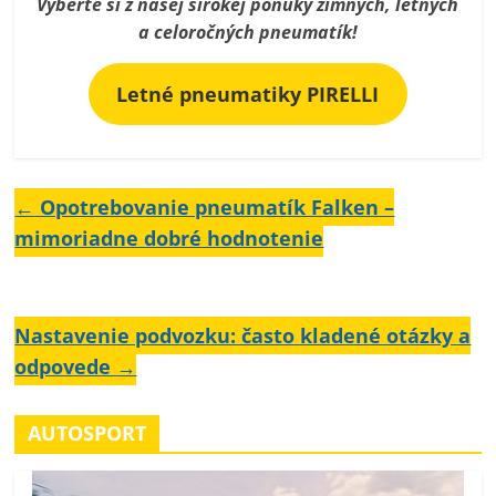
Vyberte si z našej širokej ponuky zimných, letných
a celoročných pneumatík!
Letné pneumatiky PIRELLI
←
Opotrebovanie pneumatík Falken –
mimoriadne dobré hodnotenie
Nastavenie podvozku: často kladené otázky a
odpovede
→
AUTOSPORT