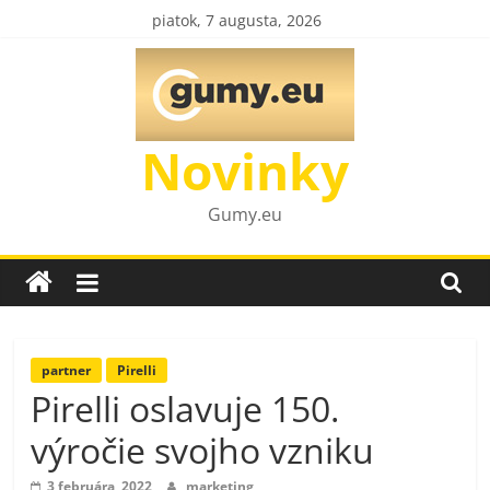
Skip
piatok, 7 augusta, 2026
to
content
Novinky
Gumy.eu
partner
Pirelli
Pirelli oslavuje 150.
výročie svojho vzniku
3 februára, 2022
marketing