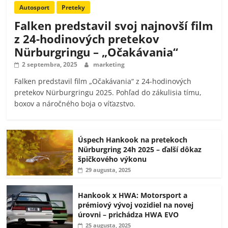
Autosport
Preteky
Falken predstavil svoj najnovší film
z 24-hodinových pretekov
Nürburgringu – „Očakávania“
2 septembra, 2025
marketing
Falken predstavil film „Očakávania“ z 24-hodinových
pretekov Nürburgringu 2025. Pohľad do zákulisia tímu,
boxov a náročného boja o víťazstvo.
Úspech Hankook na pretekoch
Nürburgring 24h 2025 – ďalší dôkaz
špičkového výkonu
29 augusta, 2025
Hankook x HWA: Motorsport a
prémiový vývoj vozidiel na novej
úrovni – prichádza HWA EVO
25 augusta, 2025