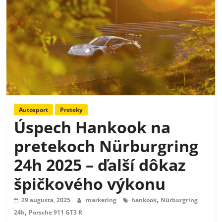
Autosport
Preteky
Úspech Hankook na
pretekoch Nürburgring
24h 2025 – ďalší dôkaz
špičkového výkonu
,
29 augusta, 2025
marketing
hankook
Nürburgring
,
24h
Porsche 911 GT3 R