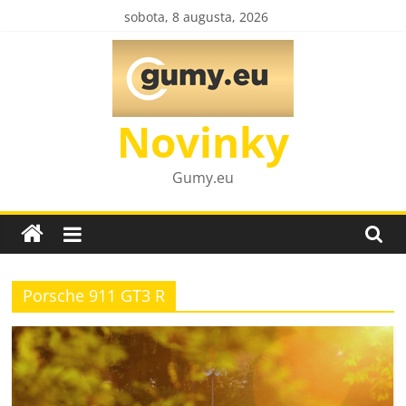
Skip
sobota, 8 augusta, 2026
to
content
Novinky
Gumy.eu
Porsche 911 GT3 R