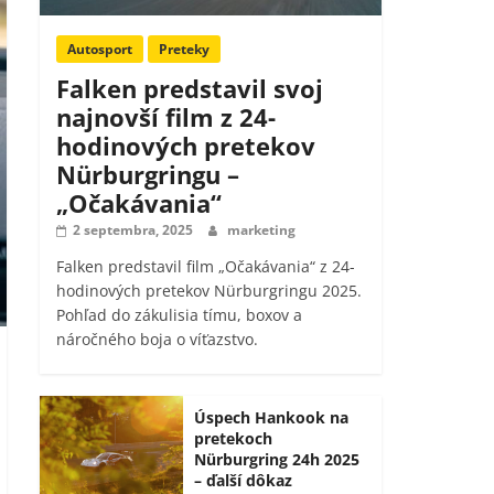
Autosport
Preteky
Falken predstavil svoj
najnovší film z 24-
hodinových pretekov
Nürburgringu –
„Očakávania“
2 septembra, 2025
marketing
Falken predstavil film „Očakávania“ z 24-
hodinových pretekov Nürburgringu 2025.
Pohľad do zákulisia tímu, boxov a
náročného boja o víťazstvo.
Úspech Hankook na
pretekoch
Nürburgring 24h 2025
– ďalší dôkaz