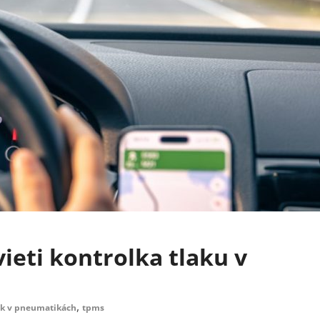
vieti kontrolka tlaku v
,
ak v pneumatikách
tpms