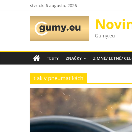
Skip
štvrtok, 6 augusta, 2026
to
content
Novi
Gumy.eu
TESTY
ZNAČKY
ZIMNÉ/ LETNÉ/ C
tlak v pneumatikách