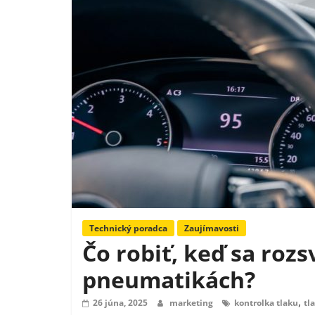
Technický poradca
Zaujímavosti
Čo robiť, keď sa rozs
pneumatikách?
,
26 júna, 2025
marketing
kontrolka tlaku
tl