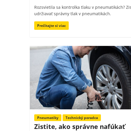
Rozsvietila sa kontrolka tlaku v pneumatikách? Zi
udržiavať správny tlak v pneumatikách.
Prečítajte si viac
Pneumatiky
Technický poradca
Zistite, ako správne nafúkať